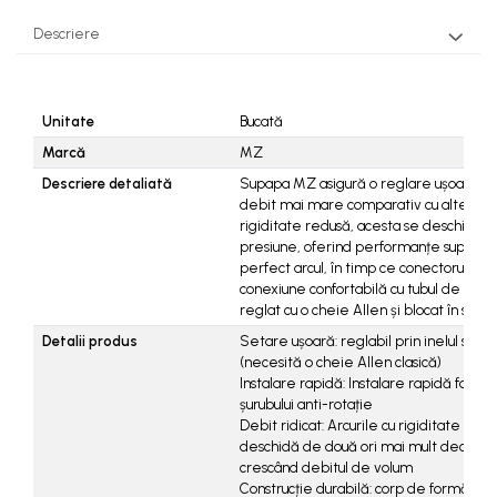
Descriere
Unitate
Bucată
Marcă
MZ
Descriere detaliată
Supapa MZ asigură o reglare ușoară și o
debit mai mare comparativ cu alte supape
rigiditate redusă, acesta se deschide d
presiune, oferind performanțe superioa
perfect arcul, în timp ce conectorul de 
conexiune confortabilă cu tubul de evacu
reglat cu o cheie Allen și blocat în sigur
Detalii produs
Setare ușoară: reglabil prin inelul superi
(necesită o cheie Allen clasică)
Instalare rapidă: Instalare rapidă folos
șurubului anti-rotație
Debit ridicat: Arcurile cu rigiditate re
deschidă de două ori mai mult decât al
crescând debitul de volum
Construcție durabilă: corp de formă lun