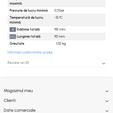
maximă
Presiune de lucru minimă
0,3
bar
Temperatură de lucru
-15
°C
minimă
Înălțime totală
195
mm
H
Lungime totală
90
mm
L1 L
Greutate
1,02
kg
Informatii conformitate produs
Review-uri
(0)
Magazinul meu
Clienti
Date comerciale