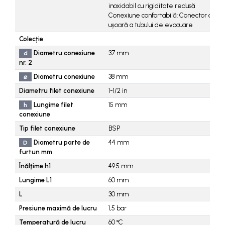
inoxidabil cu rigiditate redusă
Conexiune confortabilă: Conector de fur
ușoară a tubului de evacuare
Colecție
Diametru conexiune
37
mm
d
nr. 2
Diametru conexiune
38
mm
⌀
Diametru filet conexiune
1-1/2
in
Lungime filet
15
mm
h
conexiune
Tip filet conexiune
BSP
Diametru parte de
44
mm
D
furtun mm
Înălţime h1
49.5
mm
Lungime L1
60
mm
L
30
mm
Presiune maximă de lucru
1,5
bar
Temperatură de lucru
60
°C