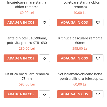
Incuietoare mare stanga
Incuietoare stanga oblon
oblon remorca
remorca
60,00 Lei
40,00 Lei
ADAUGA IN COS
ADAUGA IN COS
Janta din otel 310x90mm,
Kit nuca basculare remorca
potrivita pentru STR1630
60mm
280,00 Lei
395,00 Lei
ADAUGA IN COS
ADAUGA IN COS
Kit nuca basculare remorca
Set balamale/obloane bena
75mm
pentru cilindru telescopic
basculare 5 trepte
595,00 Lei
60,00 Lei
ADAUGA IN COS
ADAUGA IN COS