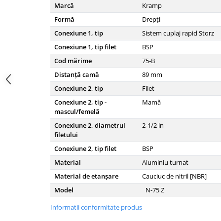
Marcă
Kramp
Carraro
Formă
Drepți
Deutz
Conexiune 1, tip
Sistem cuplaj rapid Storz
Fiat
Conexiune 1, tip filet
BSP
Ford
Cod mărime
75-B
Goldoni
Distanță camă
89
mm
John Deere
Conexiune 2, tip
Filet
Conexiune 2, tip -
Mamă
Lamborghini
mascul/femelă
Massey Ferguson
Conexiune 2, diametrul
2-1/2
in
New Holland
filetului
Conexiune 2, tip filet
BSP
UTB
Material
Aluminiu turnat
Piese utilaje agricole
Material de etanșare
Cauciuc de nitril [NBR]
Piese balotiere
Model
N-75 Z
Piese combina
Informatii conformitate produs
Piese cositoare