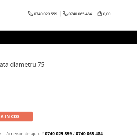
0740 029 559
0740 065 484
0,00
 tata diametru 75
A IN COS
0
Ai nevoie de ajutor?
0740 029 559
/
0740 065 484