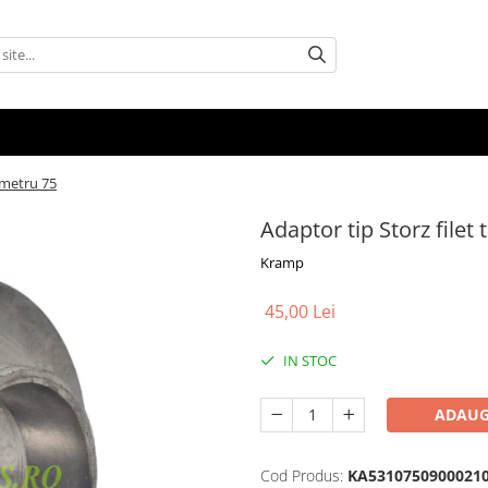
iametru 75
Adaptor tip Storz filet
Kramp
45,00 Lei
IN STOC
ADAUG
Cod Produs:
KA5310750900021