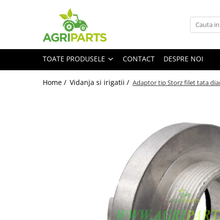
Toate Produsele
Accesorii
TOATE PRODUSELE
CONTACT
DESPRE NOI
Ancore, stabilizatori, bare de
remorcare
Home /
Vidanja si irigatii /
Adaptor tip Storz filet tata d
Cupe
Diverse
Electrice
Scaune
Tiranti centrali, verticali, laterali
Vopseluri
Agricultura
Utilaje
Diverse