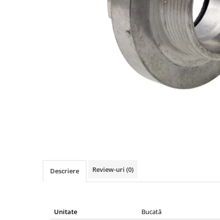
Diverse
Lubrifiere, intretinere si curatare
Pompe ulei/combustibil
Gradina si padure
Hidraulica si transmisie
Jucarii
Agricultura
Utilaje pentru constructii
Piese instalatii erbicidat
Piese si accesorii remorci
Distribuie
pe
Cuple si bolturi
Facebook
Diverse
Review-uri
(0)
Descriere
Ocheti remorcare
Picioare si roti de sprijin
Piese tractoare agricole
Unitate
Bucată
Belarus