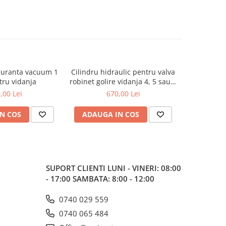
guranta vacuum 1
Cilindru hidraulic pentru valva
Manometru
tru vidanja
robinet golire vidanja 4, 5 sau 6
pe
toli, cu dubla[...]
,00 Lei
670,00 Lei
N COS
ADAUGA IN COS
ADAUG
SUPORT CLIENTI
LUNI - VINERI: 08:00
- 17:00 SAMBATA: 8:00 - 12:00
0740 029 559
0740 065 484