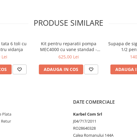
PRODUSE SIMILARE
tata 6 toli cu
Kit pentru reparatii pompa
Supapa de si
ntru vidanja
MEC4000 cu vane standad -
1/2 pen
Battioni Pagani
 Lei
625,00 Lei
140
COS
ADAUGA IN COS
ADAUGA I
DATE COMERCIALE
 Plata
Karbel Com Srl
e Retur
J04/717/2011
RO28640328
Calea Romanului 144A