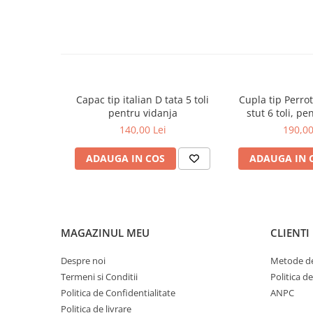
Piese culegator porumb
Piese cultivator
Piese disc
Piese grebla
Piese plug
Capac tip italian D tata 5 toli
Cupla tip Perrot 
Piese scarificator
pentru vidanja
stut 6 toli, pe
140,00 Lei
190,00
Piese semanatoare
Remorci auto
ADAUGA IN COS
ADAUGA IN 
Vidanja si irigatii
Cuple
Diverse
MAGAZINUL MEU
CLIENTI
Furtunuri
Pompe
Despre noi
Metode de
Termeni si Conditii
Politica d
Vane si robineti
Politica de Confidentialitate
ANPC
Zootehnie
Politica de livrare