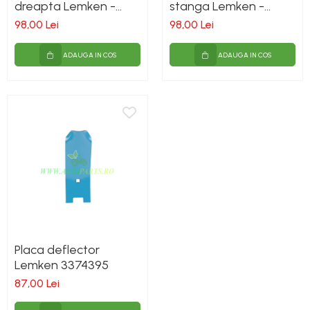
dreapta Lemken -
stanga Lemken -
3374420
3374419
98,00 Lei
98,00 Lei
ADAUGA IN COS
ADAUGA IN COS
Placa deflector
Lemken 3374395
87,00 Lei