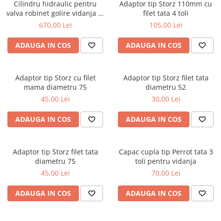
Cilindru hidraulic pentru
Adaptor tip Storz 110mm cu
valva robinet golire vidanja 4,
filet tata 4 toli
5 sau 6 toli, cu dubla[...]
670,00 Lei
105,00 Lei
ADAUGA IN COS
ADAUGA IN COS
Adaptor tip Storz cu filet
Adaptor tip Storz filet tata
mama diametru 75
diametru 52
45,00 Lei
30,00 Lei
ADAUGA IN COS
ADAUGA IN COS
Adaptor tip Storz filet tata
Capac cupla tip Perrot tata 3
diametru 75
toli pentru vidanja
45,00 Lei
70,00 Lei
ADAUGA IN COS
ADAUGA IN COS