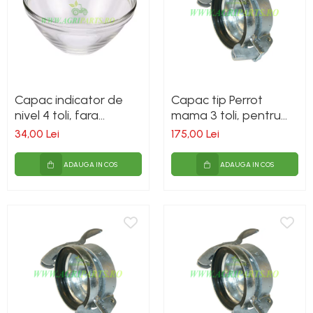
Capac indicator de
Capac tip Perrot
nivel 4 toli, fara
mama 3 toli, pentru
garnitura, pentru
vidanja
34,00 Lei
175,00 Lei
vidanja
ADAUGA IN COS
ADAUGA IN COS