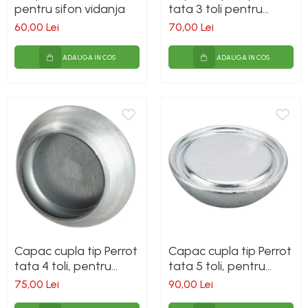
pentru sifon vidanja
tata 3 toli pentru
vidanja
60,00 Lei
70,00 Lei
ADAUGA IN COS
ADAUGA IN COS
Capac cupla tip Perrot
Capac cupla tip Perrot
tata 4 toli, pentru
tata 5 toli, pentru
vidanja
vidanja
75,00 Lei
90,00 Lei