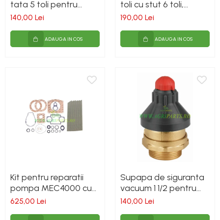
tata 5 toli pentru
toli cu stut 6 toli,
Diverse
vidanja
pentru vidanja
140,00 Lei
190,00 Lei
Lubrifiere, intretinere si curatare
ADAUGA IN COS
ADAUGA IN COS
Pompe ulei/combustibil
Gradina si padure
Hidraulica si transmisie
Jucarii
Agricultura
Utilaje pentru constructii
Piese instalatii erbicidat
Piese si accesorii remorci
Cuple si bolturi
Diverse
Kit pentru reparatii
Supapa de siguranta
pompa MEC4000 cu
vacuum 1 1/2 pentru
Ocheti remorcare
vane standad -
vidanja
625,00 Lei
140,00 Lei
Picioare si roti de sprijin
Battioni Pagani