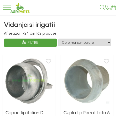
Toate Produsele
Vidanja si irigatii
Accesorii
Afiseaza:
1-
24
din
162
produse
Ancore, stabilizatori, bare de
remorcare
FILTRE
Cupe
Diverse
Electrice
Scaune
Tiranti centrali, verticali, laterali
Vopseluri
Agricultura
Utilaje
Capac tip italian D
Cupla tip Perrot tata 6
Diverse