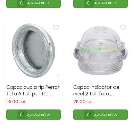
ADAUGA IN COS
ADAUGA IN COS
Capac cupla tip Perrot
Capac indicator de
tata 6 toli, pentru
nivel 2 toli, fara
vidanja
garnitura, pentru
115,00 Lei
28,00 Lei
vidanja
ADAUGA IN COS
ADAUGA IN COS