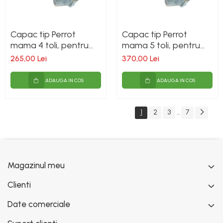
Capac tip Perrot
Capac tip Perrot
mama 4 toli, pentru
mama 5 toli, pentru
vidanja
vidanja
265,00 Lei
370,00 Lei
ADAUGA IN COS
ADAUGA IN COS
1
2
3
7
...
Magazinul meu
Clienti
Date comerciale