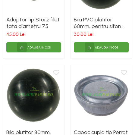
Adaptor tip Storz filet
Bila PVC plutitor
tata diametru 75
60mm, pentru sifon
vidanja
45,00 Lei
30,00 Lei
ADAUGA IN COS
ADAUGA IN COS
Bila plutitor 80mm,
Capac cupla tip Perrot