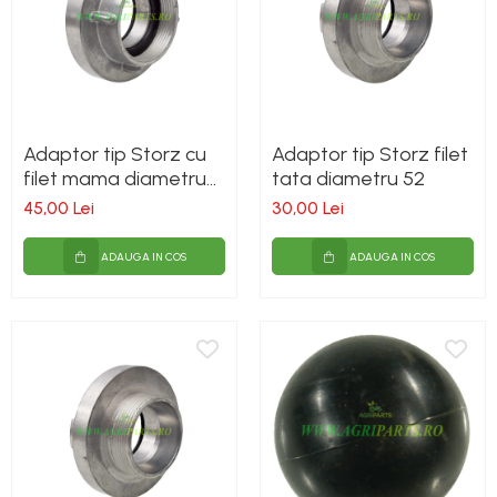
Pompe
Vane si robineti
Zootehnie
Adaptor tip Storz cu
Adaptor tip Storz filet
filet mama diametru
tata diametru 52
75
45,00 Lei
30,00 Lei
ADAUGA IN COS
ADAUGA IN COS