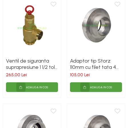
Piese combina
Piese cositoare
Piese culegator porumb
Piese cultivator
Piese disc
Piese grebla
Piese plug
Ventil de siguranta
Adaptor tip Storz
suprapresiune 1 1/2 toli,
110mm cu filet tata 4
Piese scarificator
pentru vidanja
toli
265,00 Lei
105,00 Lei
Piese semanatoare
Remorci auto
ADAUGA IN COS
ADAUGA IN COS
Vidanja si irigatii
Cuple
Diverse
Furtunuri