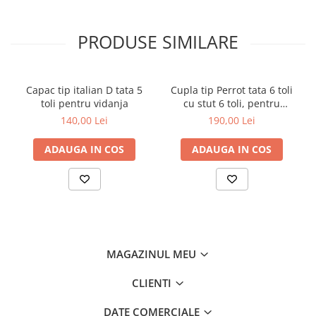
PRODUSE SIMILARE
Capac tip italian D tata 5
Cupla tip Perrot tata 6 toli
toli pentru vidanja
cu stut 6 toli, pentru
vidanja
140,00 Lei
190,00 Lei
ADAUGA IN COS
ADAUGA IN COS
MAGAZINUL MEU
CLIENTI
DATE COMERCIALE