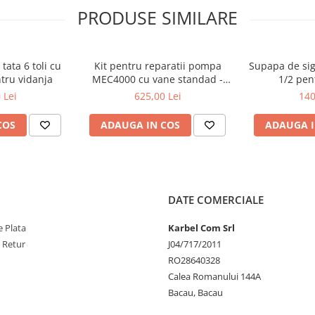
PRODUSE SIMILARE
tata 6 toli cu
Kit pentru reparatii pompa
Supapa de si
ntru vidanja
MEC4000 cu vane standad -
1/2 pen
Battioni Pagani
 Lei
625,00 Lei
140
COS
ADAUGA IN COS
ADAUGA I
DATE COMERCIALE
 Plata
Karbel Com Srl
e Retur
J04/717/2011
RO28640328
Calea Romanului 144A
Bacau, Bacau