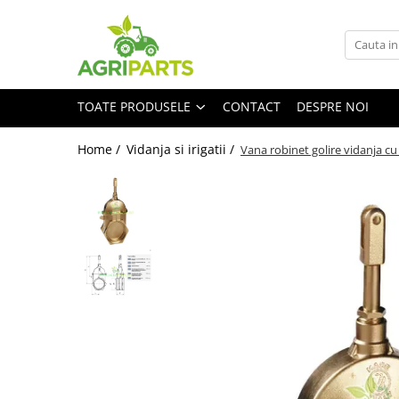
Toate Produsele
Accesorii
TOATE PRODUSELE
CONTACT
DESPRE NOI
Ancore, stabilizatori, bare de
remorcare
Home /
Vidanja si irigatii /
Vana robinet golire vidanja cu
Cupe
Diverse
Electrice
Scaune
Tiranti centrali, verticali, laterali
Vopseluri
Agricultura
Utilaje
Diverse