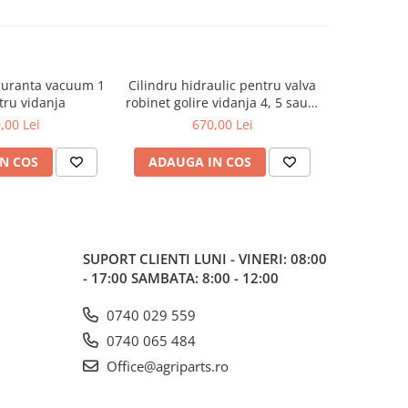
guranta vacuum 1
Cilindru hidraulic pentru valva
Manometru
tru vidanja
robinet golire vidanja 4, 5 sau 6
pe
toli, cu dubla[...]
,00 Lei
670,00 Lei
N COS
ADAUGA IN COS
ADAUG
SUPORT CLIENTI
LUNI - VINERI: 08:00
- 17:00 SAMBATA: 8:00 - 12:00
0740 029 559
0740 065 484
Office@agriparts.ro