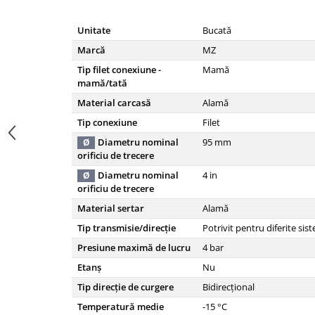
Carraro
Unitate
Bucată
Deutz
Marcă
MZ
Fiat
Tip filet conexiune -
Mamă
Ford
mamă/tată
Material carcasă
Alamă
Goldoni
Tip conexiune
Filet
John Deere
Diametru nominal
95
mm
Ø
Lamborghini
orificiu de trecere
Massey Ferguson
Diametru nominal
4
in
Ø
orificiu de trecere
New Holland
Material sertar
Alamă
UTB
Tip transmisie/direcție
Potrivit pentru diferite si
Piese utilaje agricole
Presiune maximă de lucru
4
bar
Piese balotiere
Etanș
Nu
Piese combina
Tip direcție de curgere
Bidirecțional
Piese cositoare
Temperatură medie
-15
°C