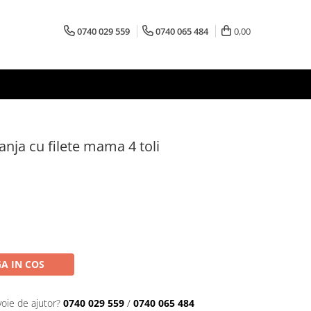
0740 029 559
0740 065 484
0,00
anja cu filete mama 4 toli
A IN COS
voie de ajutor?
0740 029 559
/
0740 065 484