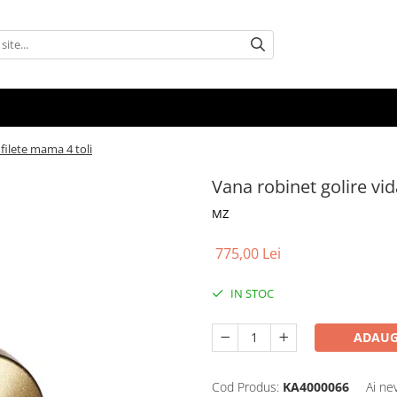
 filete mama 4 toli
Vana robinet golire vid
MZ
775,00 Lei
IN STOC
ADAUG
Cod Produs:
KA4000066
Ai ne