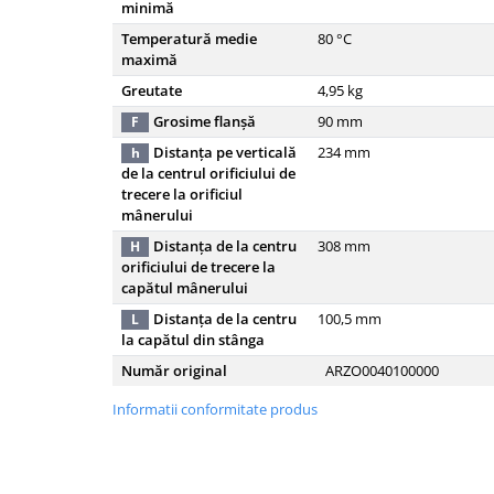
Piese culegator porumb
minimă
Piese cultivator
Temperatură medie
80
°C
maximă
Piese disc
Greutate
4,95
kg
Piese grebla
Grosime flanșă
90
mm
F
Piese plug
Distanța pe verticală
234
mm
h
de la centrul orificiului de
Piese scarificator
trecere la orificiul
Piese semanatoare
mânerului
Remorci auto
Distanța de la centru
308
mm
H
orificiului de trecere la
Vidanja si irigatii
capătul mânerului
Cuple
Distanța de la centru
100,5
mm
L
Diverse
la capătul din stânga
Furtunuri
Număr original
ARZO0040100000
Pompe
Informatii conformitate produs
Vane si robineti
Zootehnie