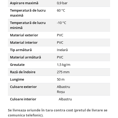
Piese culegator porumb
Aspirare maximă
0,9
bar
Piese cultivator
Temperatură de lucru
60
°C
maximă
Piese disc
Temperatură de lucru
-10
°C
Piese grebla
minimă
Piese plug
Material exterior
PVC
Piese scarificator
Material interior
PVC
Tip armătură
Inelară
Piese semanatoare
Material armătură
PVC
Remorci auto
Greutate
1,5
kg/m
Vidanja si irigatii
Cuple
Rază de îndoire
275
mm
Lungime
50
m
Diverse
Culoare exterior
Albastru
Furtunuri
Roșu
Pompe
Culoare interior
Albastru
Vane si robineti
Se livreaza oriunde în tara contra cost (pretul de livrare se
Zootehnie
comunica telefonic).