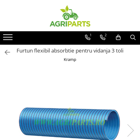
Toate Produsele
Accesorii
1
2
Ancore, stabilizatori, bare de
remorcare
Furtun flexibil absorbtie pentru vidanja 3 toli
Cupe
Kramp
Diverse
Electrice
Scaune
Tiranti centrali, verticali, laterali
Vopseluri
Agricultura
Utilaje
Diverse