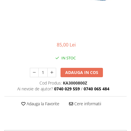
Diverse
Lubrifiere, intretinere si curatare
Pompe ulei/combustibil
Gradina si padure
Hidraulica si transmisie
Jucarii
85,00 Lei
Agricultura
IN STOC
Utilaje pentru constructii
Piese instalatii erbicidat
ADAUGA IN COS
Piese si accesorii remorci
Cod Produs:
KA3000800Z
Cuple si bolturi
Ai nevoie de ajutor?
0740 029 559
/
0740 065 484
Diverse
Ocheti remorcare
Adauga la Favorite
Cere informatii
Picioare si roti de sprijin
Piese tractoare agricole
Belarus