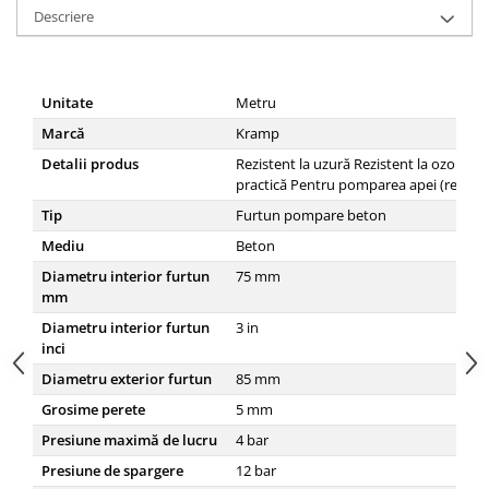
Descriere
Carraro
Deutz
Fiat
Unitate
Metru
Ford
Marcă
Kramp
Goldoni
Detalii produs
Rezistent la uzură Rezistent la ozon U
practică Pentru pomparea apei (rezidual
John Deere
Tip
Furtun pompare beton
Lamborghini
Mediu
Beton
Massey Ferguson
Diametru interior furtun
75
mm
New Holland
mm
Diametru interior furtun
3
in
UTB
inci
Piese utilaje agricole
Diametru exterior furtun
85
mm
Piese balotiere
Grosime perete
5
mm
Piese combina
Presiune maximă de lucru
4
bar
Piese cositoare
Presiune de spargere
12
bar