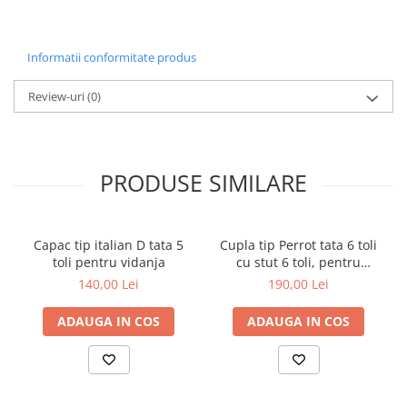
Informatii conformitate produs
Review-uri
(0)
PRODUSE SIMILARE
Capac tip italian D tata 5
Cupla tip Perrot tata 6 toli
toli pentru vidanja
cu stut 6 toli, pentru
vidanja
140,00 Lei
190,00 Lei
ADAUGA IN COS
ADAUGA IN COS