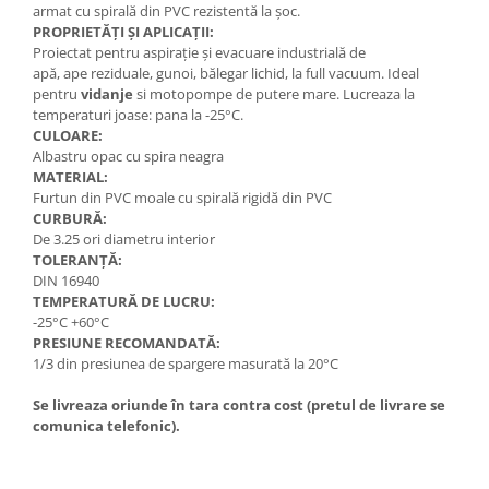
armat cu spirală din PVC rezistentă la șoc.
PROPRIETĂȚI ȘI APLICAȚII:
Proiectat pentru aspirație și evacuare industrială de
apă, ape reziduale, gunoi, bălegar lichid, la full vacuum. Ideal
pentru
vidanje
si motopompe de putere mare. Lucreaza la
temperaturi joase: pana la -25°C.
CULOARE:
Albastru opac cu spira neagra
MATERIAL:
Furtun din PVC moale cu spirală rigidă din PVC
CURBURĂ:
De 3.25 ori diametru interior
TOLERANȚĂ:
DIN 16940
TEMPERATURĂ DE LUCRU:
-25°C +60°C
PRESIUNE RECOMANDATĂ:
1/3 din presiunea de spargere masurată la 20°C
Se livreaza oriunde în tara contra cost (pretul de livrare se
comunica telefonic).