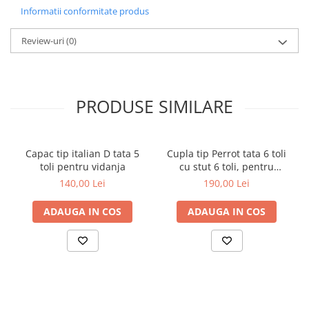
Informatii conformitate produs
Review-uri
(0)
PRODUSE SIMILARE
Capac tip italian D tata 5
Cupla tip Perrot tata 6 toli
toli pentru vidanja
cu stut 6 toli, pentru
vidanja
140,00 Lei
190,00 Lei
ADAUGA IN COS
ADAUGA IN COS