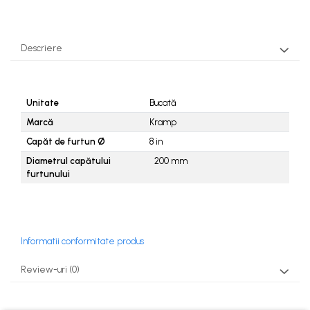
Descriere
Unitate
Bucată
Marcă
Kramp
Capăt de furtun Ø
8
in
Diametrul capătului
200
mm
furtunului
Informatii conformitate produs
Review-uri
(0)