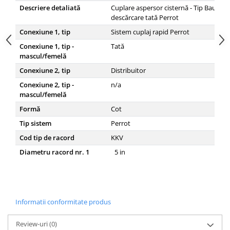
Descriere detaliată
Cuplare aspersor cisternă - Tip Bauer, B
descărcare tată Perrot
Conexiune 1, tip
Sistem cuplaj rapid Perrot
Conexiune 1, tip -
Tată
mascul/femelă
Conexiune 2, tip
Distribuitor
Conexiune 2, tip -
n/a
mascul/femelă
Formă
Cot
Tip sistem
Perrot
Cod tip de racord
KKV
Diametru racord nr. 1
5
in
Informatii conformitate produs
Review-uri
(0)