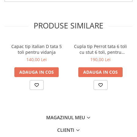
PRODUSE SIMILARE
Capac tip italian D tata 5
Cupla tip Perrot tata 6 toli
toli pentru vidanja
cu stut 6 toli, pentru
vidanja
140,00 Lei
190,00 Lei
ADAUGA IN COS
ADAUGA IN COS
MAGAZINUL MEU
CLIENTI