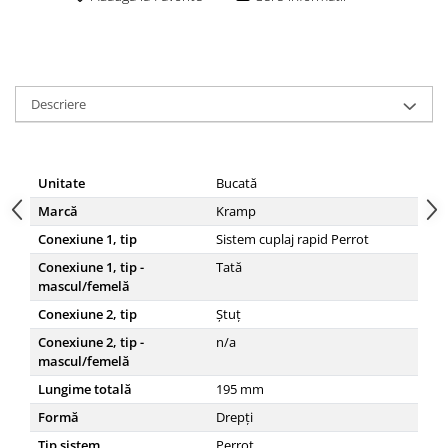
Descriere
Unitate
Bucată
Marcă
Kramp
Conexiune 1, tip
Sistem cuplaj rapid Perrot
Conexiune 1, tip -
Tată
mascul/femelă
Conexiune 2, tip
Ștuț
Conexiune 2, tip -
n/a
mascul/femelă
Lungime totală
195
mm
Formă
Drepți
Tip sistem
Perrot