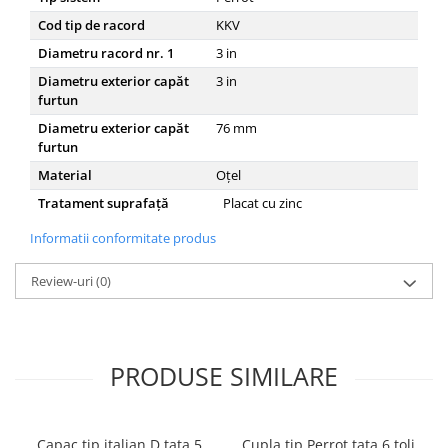
Cod tip de racord
KKV
Diametru racord nr. 1
3
in
Diametru exterior capăt
3
in
furtun
Diametru exterior capăt
76
mm
furtun
Material
Oțel
Tratament suprafață
Placat cu zinc
Informatii conformitate produs
Review-uri
(0)
PRODUSE SIMILARE
Capac tip italian D tata 5
Cupla tip Perrot tata 6 toli