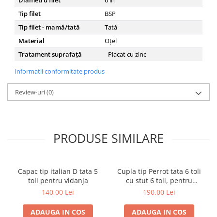
Diametru filet
6
in
Tip filet
BSP
Tip filet - mamă/tată
Tată
Material
Oțel
Tratament suprafață
Placat cu zinc
Informatii conformitate produs
Review-uri
(0)
PRODUSE SIMILARE
Capac tip italian D tata 5
Cupla tip Perrot tata 6 toli
toli pentru vidanja
cu stut 6 toli, pentru
vidanja
140,00 Lei
190,00 Lei
ADAUGA IN COS
ADAUGA IN COS