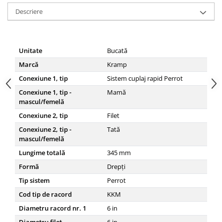
Descriere
Unitate
Bucată
Marcă
Kramp
Conexiune 1, tip
Sistem cuplaj rapid Perrot
Conexiune 1, tip -
Mamă
mascul/femelă
Conexiune 2, tip
Filet
Conexiune 2, tip -
Tată
mascul/femelă
Lungime totală
345
mm
Formă
Drepți
Tip sistem
Perrot
Cod tip de racord
KKM
Diametru racord nr. 1
6
in