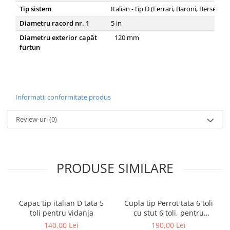
Tip sistem
Italian - tip D (Ferrari, Baroni, Berselli)
Diametru racord nr. 1
5
in
Diametru exterior capăt
120
mm
furtun
Informatii conformitate produs
Review-uri
(0)
PRODUSE SIMILARE
Capac tip italian D tata 5
Cupla tip Perrot tata 6 toli
toli pentru vidanja
cu stut 6 toli, pentru
vidanja
140,00 Lei
190,00 Lei