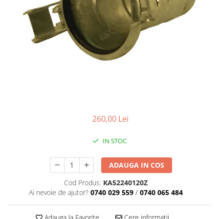
260,00 Lei
IN STOC
ADAUGA IN COS
Cod Produs:
KA52240120Z
Ai nevoie de ajutor?
0740 029 559
/
0740 065 484
Adauga la Favorite
Cere informatii