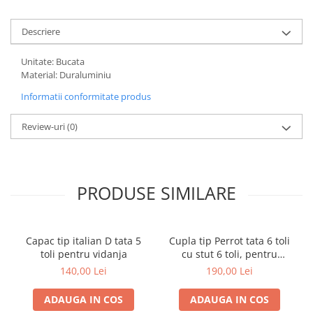
Descriere
Unitate: Bucata
Material: Duraluminiu
Informatii conformitate produs
Review-uri
(0)
PRODUSE SIMILARE
Capac tip italian D tata 5
Cupla tip Perrot tata 6 toli
toli pentru vidanja
cu stut 6 toli, pentru
vidanja
140,00 Lei
190,00 Lei
ADAUGA IN COS
ADAUGA IN COS