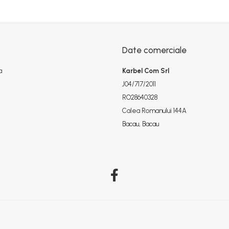
Date comerciale
a
Karbel Com Srl
J04/717/2011
RO28640328
Calea Romanului 144A
Bacau, Bacau