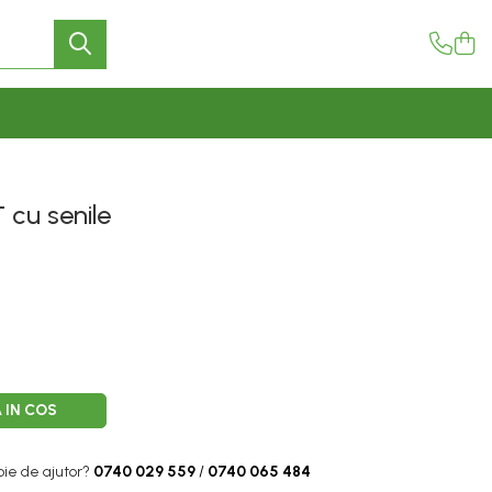
 cu senile
 IN COS
oie de ajutor?
0740 029 559
/
0740 065 484