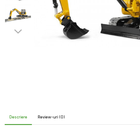
Diverse
Lubrifiere, intretinere si curatare
Pompe ulei/combustibil
Gradina si padure
Hidraulica si transmisie
Jucarii
Agricultura
Utilaje pentru constructii
Piese instalatii erbicidat
Piese si accesorii remorci
Distribuie
pe
Cuple si bolturi
Facebook
Diverse
Descriere
Review-uri
(0)
Ocheti remorcare
Picioare si roti de sprijin