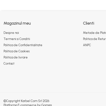
Piese combina
Piese cositoare
Piese culegator porumb
Magazinul meu
Clienti
Piese cultivator
Piese disc
Despre noi
Metode de Plat
Termeni si Conditii
Politica de Retur
Piese grebla
Politica de Confidentialitate
ANPC
Piese plug
Politica de Cookies
Piese scarificator
Politica de livrare
Piese semanatoare
Contact
Remorci auto
Vidanja si irigatii
Cuple
Diverse
Furtunuri
©Copyright Karbel Com Srl 2026
Platforma E-commerce by Gomag