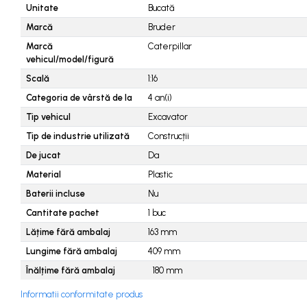
Piese tractoare agricole
Unitate
Bucată
Belarus
Marcă
Bruder
Carraro
Marcă
Caterpillar
vehicul/model/figură
Deutz
Scală
1:16
Fiat
Categoria de vârstă de la
4
an(i)
Ford
Tip vehicul
Excavator
Goldoni
Tip de industrie utilizată
Construcții
John Deere
De jucat
Da
Material
Plastic
Lamborghini
Baterii incluse
Nu
Massey Ferguson
Cantitate pachet
1
buc
New Holland
Lățime fără ambalaj
163
mm
UTB
Lungime fără ambalaj
409
mm
Piese utilaje agricole
Înălțime fără ambalaj
180
mm
Piese balotiere
Informatii conformitate produs