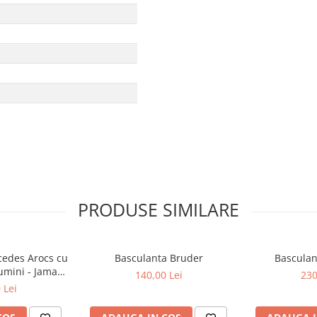
PRODUSE SIMILARE
edes Arocs cu
Basculanta Bruder
Bascula
umini - Jamara
140,00 Lei
230
50
 Lei