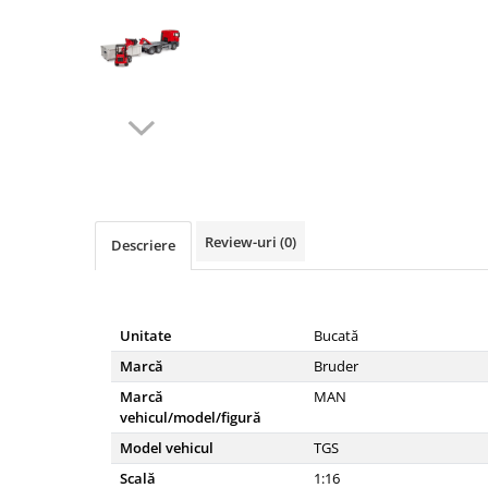
Diverse
Lubrifiere, intretinere si curatare
Pompe ulei/combustibil
Gradina si padure
Hidraulica si transmisie
Distribuie
Jucarii
pe
Agricultura
Facebook
Utilaje pentru constructii
Review-uri
(0)
Descriere
Piese instalatii erbicidat
Piese si accesorii remorci
Cuple si bolturi
Unitate
Bucată
Diverse
Marcă
Bruder
Ocheti remorcare
Marcă
MAN
Picioare si roti de sprijin
vehicul/model/figură
Model vehicul
TGS
Piese tractoare agricole
Scală
1:16
Belarus