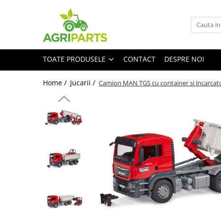
Toate Produsele
Accesorii
TOATE PRODUSELE
CONTACT
DESPRE NOI
Ancore, stabilizatori, bare de
remorcare
Home /
Jucarii /
Camion MAN TGS cu container si incarcato
Cupe
Diverse
Electrice
Scaune
Tiranti centrali, verticali, laterali
Vopseluri
Agricultura
Utilaje
Diverse