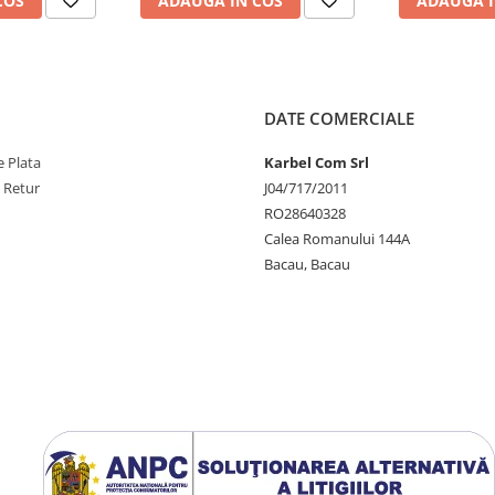
COS
ADAUGA IN COS
ADAUGA I
DATE COMERCIALE
 Plata
Karbel Com Srl
e Retur
J04/717/2011
RO28640328
Calea Romanului 144A
Bacau, Bacau