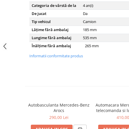
Categoria de vârstă de la
4
an(i)
Carraro
De jucat
Da
Deutz
Tip vehicul
Camion
Fiat
Lățime fără ambalaj
185
mm
Ford
Lungime fără ambalaj
535
mm
Goldoni
Înălțime fără ambalaj
265
mm
John Deere
Informatii conformitate produs
Lamborghini
Massey Ferguson
New Holland
UTB
Piese utilaje agricole
Piese balotiere
Autobasculanta Mercedes-Benz
Automacara Merc
Arocs
telecomanda si l
Piese combina
4049
290,00 Lei
410,00
Piese cositoare