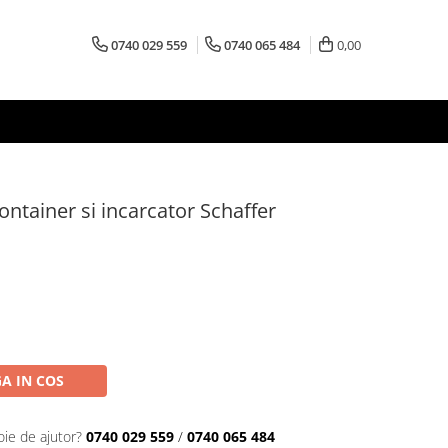
0740 029 559
0740 065 484
0,00
tainer si incarcator Schaffer
A IN COS
oie de ajutor?
0740 029 559
/
0740 065 484