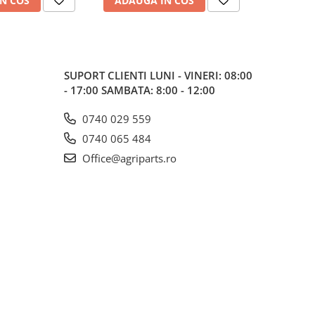
N COS
ADAUGA IN COS
ADAUG
SUPORT CLIENTI
LUNI - VINERI: 08:00
- 17:00 SAMBATA: 8:00 - 12:00
0740 029 559
0740 065 484
Office@agriparts.ro