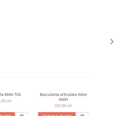
nta MAN TGS
Basculanta articulata Volvo
Buldoexcav
A60H
,00 Lei
355,00 Lei