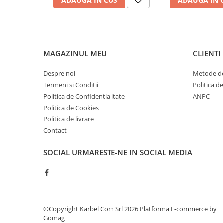
ADAUGA IN COS
ADAUGA IN 
Piese culegator porumb
Piese cultivator
Piese disc
Piese grebla
MAGAZINUL MEU
CLIENTI
Piese plug
Despre noi
Metode de
Piese scarificator
Termeni si Conditii
Politica d
Piese semanatoare
Politica de Confidentialitate
ANPC
Politica de Cookies
Remorci auto
Politica de livrare
Vidanja si irigatii
Contact
Cuple
Diverse
SOCIAL
URMARESTE-NE IN SOCIAL MEDIA
Furtunuri
Pompe
Vane si robineti
©Copyright Karbel Com Srl 2026
Platforma E-commerce by
Zootehnie
Gomag