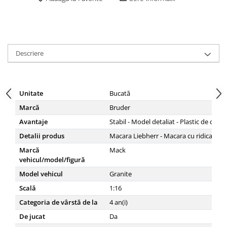
Descriere
Unitate
Bucată
Marcă
Bruder
Avantaje
Stabil - Model detaliat - Plastic de calit
Detalii produs
Macara Liebherr - Macara cu ridicare mo
Marcă
Mack
vehicul/model/figură
Model vehicul
Granite
Scală
1:16
Categoria de vârstă de la
4
an(i)
De jucat
Da