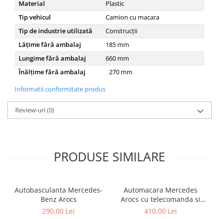
Material
Plastic
Tip vehicul
Camion cu macara
Tip de industrie utilizată
Construcții
Lățime fără ambalaj
185
mm
Lungime fără ambalaj
660
mm
Înălțime fără ambalaj
270
mm
Informatii conformitate produs
Review-uri
(0)
PRODUSE SIMILARE
Autobasculanta Mercedes-
Automacara Mercedes
Benz Arocs
Arocs cu telecomanda si
lumini - Jamara 404950
290,00 Lei
410,00 Lei