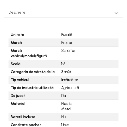
Descriere
Unitate
Bucată
Marcă
Bruder
Marcă
Schäffer
vehicul/model/figură
Scală
1:16
Categoria de vârstă de la
3
an(i)
Tip vehicul
Încărcător
Tip de industrie utilizată
Agricultură
De jucat
Da
Material
Plastic
Metal
Baterii incluse
Nu
Cantitate pachet
1
buc