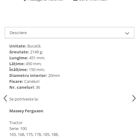
Descriere
Unitate:
Bucată;
Greutate:
2149 g;
Lungime:
451 mm;
Lățime:
450 mm;
Înălțime:
150 mm;
Diametru interior:
20mm
Fixare:
Caneluri
Nr. caneluri
: 36
Se potriveste la:
Massey Ferguson
Tractor
Serie: 100
165, 168, 175, 178, 185, 188,