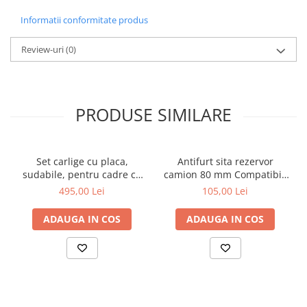
Informatii conformitate produs
Review-uri
(0)
PRODUSE SIMILARE
Set carlige cu placa,
Antifurt sita rezervor
sudabile, pentru cadre cu
camion 80 mm Compatibil:
schimbare rapida Euro-
Man, Mercedes, Volvo, Daf,
495,00 Lei
105,00 Lei
Norm cupa/[...]
Iveco
ADAUGA IN COS
ADAUGA IN COS