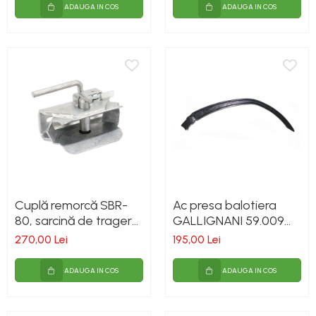
ADAUGA IN COS
ADAUGA IN COS
Cuplă remorcă SBR-
Ac presa balotiera
80, sarcină de tragere
GALLIGNANI 59.009
maximă 8000 kg
600mm fonta
270,00 Lei
195,00 Lei
ADAUGA IN COS
ADAUGA IN COS