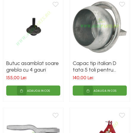
Butuc asamblat soare
Capac tip italian D
grebla cu 4 gauri
tata 5 toli pentru
vidanja
155,00 Lei
140,00 Lei
ADAUGA IN COS
ADAUGA IN COS