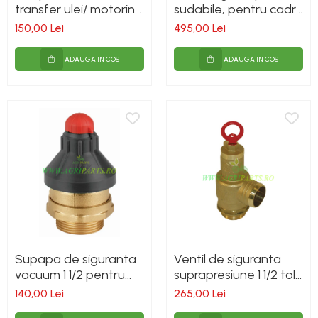
transfer ulei/ motorina
sudabile, pentru cadre
pentru butoi 50-200L
cu schimbare rapida
150,00 Lei
495,00 Lei
Euro-Norm cupa/[...]
ADAUGA IN COS
ADAUGA IN COS
Supapa de siguranta
Ventil de siguranta
vacuum 1 1/2 pentru
suprapresiune 1 1/2 toli,
vidanja
pentru vidanja
140,00 Lei
265,00 Lei