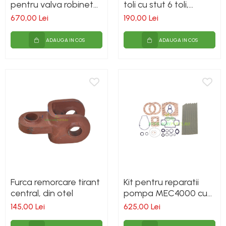
pentru valva robinet
toli cu stut 6 toli,
golire vidanja 4, 5 sau
pentru vidanja
670,00 Lei
190,00 Lei
6 toli, cu dubla[...]
ADAUGA IN COS
ADAUGA IN COS
Furca remorcare tirant
Kit pentru reparatii
central, din otel
pompa MEC4000 cu
vane standad -
145,00 Lei
625,00 Lei
Battioni Pagani