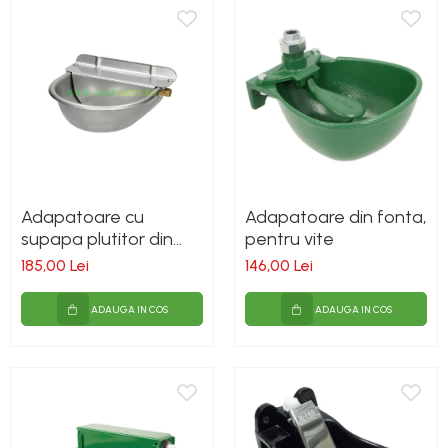
Adapatoare cu
Adapatoare din fonta,
supapa plutitor din
pentru vite
otel inoxidabil pentru
185,00 Lei
146,00 Lei
vite, cai, oi si capre
ADAUGA IN COS
ADAUGA IN COS