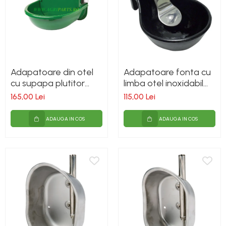
Adapatoare din otel
Adapatoare fonta cu
cu supapa plutitor
limba otel inoxidabil
pentru vite, cai, oi si
pentru vite si cai
165,00 Lei
115,00 Lei
capre
ADAUGA IN COS
ADAUGA IN COS