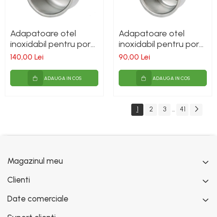
Adapatoare otel
Adapatoare otel
inoxidabil pentru porci
inoxidabil pentru porci
de ingrasat
de sacrificat
140,00 Lei
90,00 Lei
ADAUGA IN COS
ADAUGA IN COS
1
2
3
41
...
Magazinul meu
Clienti
Date comerciale