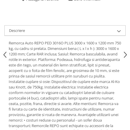
Descriere
Remorca Auto REPO PED 3016O PLUS 3000 x 1600 x 1200 mm 750
kg, cu cadru si prelata. Dimensiuni bena ( L x l x h ): 3000 x 1600 x
1200 mm; Carte RAR inclusa; Sasiul: Remorca basculabila, avand
rotile in exterior. Platforma: Podeaua, hidrofuga si antiderapanta
este din tego, un material din lemn stratificat, lipit si presat,
acoperit cu o foita de film fenolic, are grosimea de 10 mm, si este
prinsa de sasiul remorcii utilitare prin suruburi cu piulita.
Instalatie cuplare si osie: Dispozitivul de cuplare este marca Al-Ko
sau Knott, de 750kg. Instalatie electrica: Instalatie electrica
conform normelor in vigoare cu catadioptri laterali de culoare
portocalie (4 buc), catadioptri albi, lampi spate pentru numar,
ceata, pozitie, frana, directie si avarie. Alte mentiuni: Remorca va
fi livrata cu carte de identitate, instructiuni de utilizare, numar
provizoiu, garantie si roata de manevra. Avantajele utilizarii unei
remorci: • costuri reduse cu personalul - un sofer doua
transporturi; Remorcile REPO sunt echipate cu accesorii de la