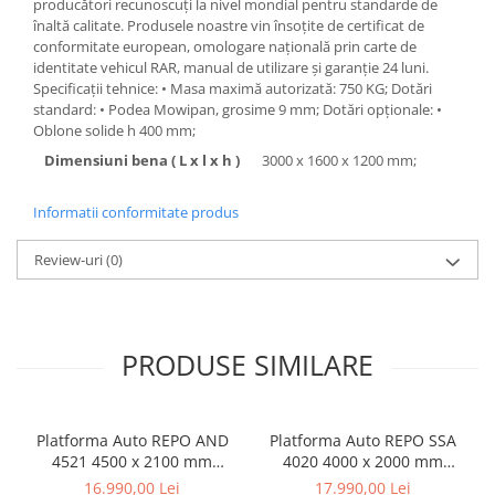
producători recunoscuți la nivel mondial pentru standarde de
înaltă calitate. Produsele noastre vin însoțite de certificat de
conformitate european, omologare națională prin carte de
identitate vehicul RAR, manual de utilizare și garanție 24 luni.
Specificații tehnice: • Masa maximă autorizată: 750 KG; Dotări
standard: • Podea Mowipan, grosime 9 mm; Dotări opționale: •
Oblone solide h 400 mm;
Dimensiuni bena ( L x l x h )
3000 x 1600 x 1200 mm;
Informatii conformitate produs
Review-uri
(0)
PRODUSE SIMILARE
Platforma Auto REPO AND
Platforma Auto REPO SSA
4521 4500 x 2100 mm
4020 4000 x 2000 mm
2000/2700 kg.
2000/2700 kg.
16.990,00 Lei
17.990,00 Lei