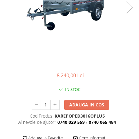
8.240,00 Lei
IN STOC
ADAUGA IN COS
Cod Produs:
KAREPOPED3016OPLUS
Ai nevoie de ajutor?
0740 029 559
/
0740 065 484
Adauga la Favorite
Cere informatii