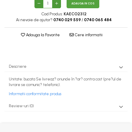
ADAUGA IN COS
Cod Produs:
KAECO2312
Ai nevoie de ajutor?
0740 029 559
/
0740 065 484
Adauga la Favorite
Cere informatii
Descriere
Unitate: bucata Se livreaz? oriunde în ?ar? contra cost (pre?ul de
livrare se comunic? telefonic).
Informatii conformitate produs
Review-uri
(0)