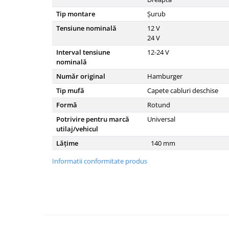
Piese culegator porumb
Tip montare
Șurub
Piese cultivator
Tensiune nominală
12
V
Piese disc
24
V
Piese grebla
Interval tensiune
12-24
V
nominală
Piese plug
Număr original
Hamburger
Piese scarificator
Tip mufă
Capete cabluri deschise
Piese semanatoare
Formă
Rotund
Remorci auto
Potrivire pentru marcă
Universal
Vidanja si irigatii
utilaj/vehicul
Cuple
Lățime
140
mm
Diverse
Informatii conformitate produs
Furtunuri
Pompe
Vane si robineti
Zootehnie