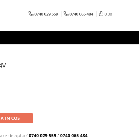
0740 029 559
0740 065 484
0,00
4V
A IN COS
voie de ajutor?
0740 029 559
/
0740 065 484