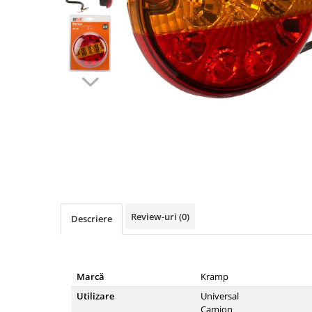
Diverse
Lubrifiere, intretinere si curatare
Pompe ulei/combustibil
Gradina si padure
Hidraulica si transmisie
Jucarii
Agricultura
Utilaje pentru constructii
Distribuie
Piese instalatii erbicidat
pe
Piese si accesorii remorci
Facebook
Cuple si bolturi
Review-uri
(0)
Descriere
Diverse
Ocheti remorcare
Picioare si roti de sprijin
Marcă
Kramp
Piese tractoare agricole
Utilizare
Universal
Belarus
Camion