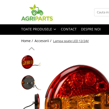
Toate Produsele
Accesorii
TOATE PRODUSELE
CONTACT
DESPRE NOI
Ancore, stabilizatori, bare de
remorcare
Home /
Accesorii /
Lampa spate LED 12/24V
Cupe
Diverse
Electrice
Scaune
Tiranti centrali, verticali, laterali
Vopseluri
Agricultura
Utilaje
Diverse