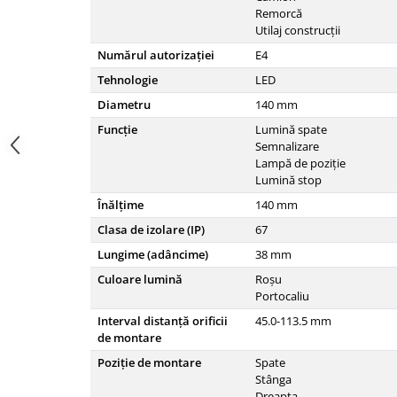
Remorcă
Carraro
Utilaj construcții
Deutz
Numărul autorizației
E4
Fiat
Tehnologie
LED
Ford
Diametru
140
mm
Funcţie
Lumină spate
Goldoni
Semnalizare
John Deere
Lampă de poziție
Lumină stop
Lamborghini
Înălţime
140
mm
Massey Ferguson
Clasa de izolare (IP)
67
New Holland
Lungime (adâncime)
38
mm
UTB
Culoare lumină
Roșu
Piese utilaje agricole
Portocaliu
Piese balotiere
Interval distanță orificii
45.0-113.5
mm
de montare
Piese combina
Poziție de montare
Spate
Piese cositoare
Stânga
Dreapta