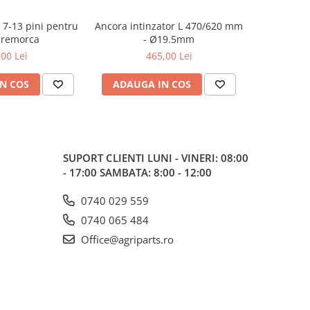
 7-13 pini pentru
Ancora intinzator L 470/620 mm
Ancora int
 remorca
- Ø19.5mm
,00 Lei
465,00 Lei
N COS
ADAUGA IN COS
ADAUG
SUPORT CLIENTI
LUNI - VINERI: 08:00
- 17:00 SAMBATA: 8:00 - 12:00
0740 029 559
0740 065 484
Office@agriparts.ro