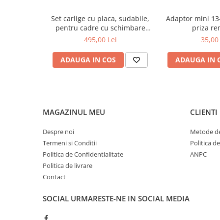
Set carlige cu placa, sudabile,
Adaptor mini 13
pentru cadre cu schimbare
priza r
rapida Euro-Norm cupa/[...]
495,00 Lei
35,00 
ADAUGA IN COS
ADAUGA IN 
MAGAZINUL MEU
CLIENTI
Despre noi
Metode de
Termeni si Conditii
Politica d
Politica de Confidentialitate
ANPC
Politica de livrare
Contact
SOCIAL
URMARESTE-NE IN SOCIAL MEDIA