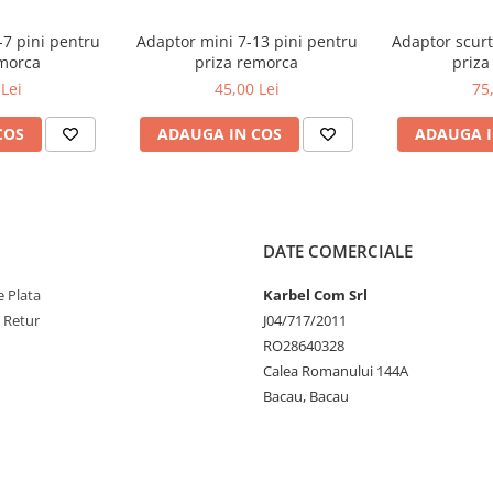
-7 pini pentru
Adaptor mini 7-13 pini pentru
Adaptor scurt
emorca
priza remorca
priza
Lei
45,00 Lei
75
COS
ADAUGA IN COS
ADAUGA I
DATE COMERCIALE
 Plata
Karbel Com Srl
e Retur
J04/717/2011
RO28640328
Calea Romanului 144A
Bacau, Bacau