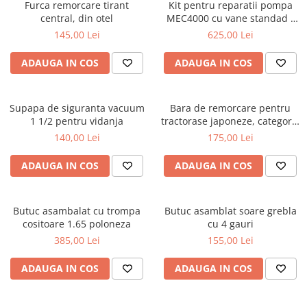
Diverse
Furca remorcare tirant
Kit pentru reparatii pompa
central, din otel
MEC4000 cu vane standad -
Lubrifiere, intretinere si curatare
Battioni Pagani
145,00 Lei
625,00 Lei
Pompe ulei/combustibil
ADAUGA IN COS
ADAUGA IN COS
Gradina si padure
Hidraulica si transmisie
Jucarii
Supapa de siguranta vacuum
Bara de remorcare pentru
Agricultura
1 1/2 pentru vidanja
tractorase japoneze, categoria
1, lungime 500mm, latime[...]
140,00 Lei
175,00 Lei
Utilaje pentru constructii
Piese instalatii erbicidat
ADAUGA IN COS
ADAUGA IN COS
Piese si accesorii remorci
Cuple si bolturi
Butuc asambalat cu trompa
Butuc asamblat soare grebla
Diverse
cositoare 1.65 poloneza
cu 4 gauri
385,00 Lei
155,00 Lei
Ocheti remorcare
Picioare si roti de sprijin
ADAUGA IN COS
ADAUGA IN COS
Piese tractoare agricole
Belarus