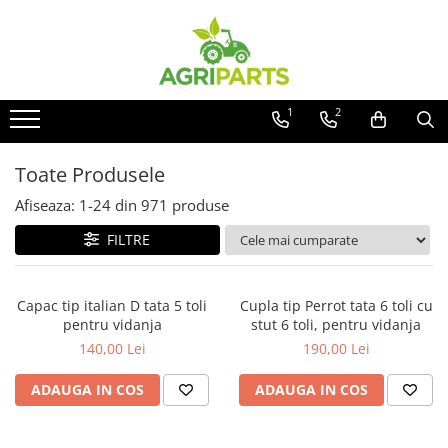
Toate Produsele
Accesorii
1
2
Ancore, stabilizatori, bare de
remorcare
Toate Produsele
Cupe
Afiseaza:
1-
24
din
971
produse
Diverse
FILTRE
Electrice
Scaune
Capac tip italian D tata 5 toli
Cupla tip Perrot tata 6 toli cu
Tiranti centrali, verticali, laterali
pentru vidanja
stut 6 toli, pentru vidanja
Vopseluri
140,00 Lei
190,00 Lei
Agricultura
ADAUGA IN COS
ADAUGA IN COS
Utilaje
Diverse