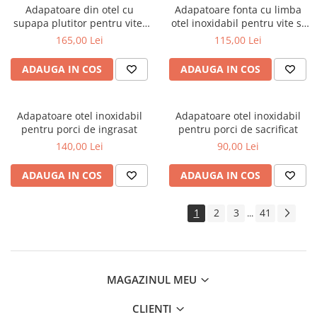
Adapatoare din otel cu
Adapatoare fonta cu limba
supapa plutitor pentru vite,
otel inoxidabil pentru vite si
cai, oi si capre
cai
165,00 Lei
115,00 Lei
ADAUGA IN COS
ADAUGA IN COS
Adapatoare otel inoxidabil
Adapatoare otel inoxidabil
pentru porci de ingrasat
pentru porci de sacrificat
140,00 Lei
90,00 Lei
ADAUGA IN COS
ADAUGA IN COS
1
2
3
41
...
MAGAZINUL MEU
CLIENTI