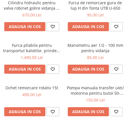
Cilindru hidraulic pentru
Furca de remorcare gura de
Carraro
valva robinet golire vidanja 4,
lup H din fonta UTB U-650
5 sau 6 toli, cu dubla[...]
670,00 Lei
95,00 Lei
Deutz
Fiat
ADAUGA IN COS
ADAUGA IN COS
Ford
Goldoni
Furca pliabila pentru
Manometru aer 1/2 - 100 mm
transportul balotilor, prindere
John Deere
pentru vidanja
in tiranti
1.490,00 Lei
85,00 Lei
Lamborghini
Massey Ferguson
ADAUGA IN COS
ADAUGA IN COS
New Holland
UTB
Ochet remorcare rotativ 15t
Pompa manuala transfer ulei/
motorina pentru butoi 50-
Piese utilaje agricole
490,00 Lei
200L
150,00 Lei
Piese balotiere
Piese combina
ADAUGA IN COS
ADAUGA IN COS
Piese cositoare