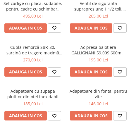
Piese culegator porumb
Set carlige cu placa, sudabile,
Ventil de siguranta
pentru cadre cu schimbare
suprapresiune 1 1/2 toli,
Piese cultivator
rapida Euro-Norm cupa/[...]
pentru vidanja
495,00 Lei
265,00 Lei
Piese disc
ADAUGA IN COS
ADAUGA IN COS
Piese grebla
Piese plug
Piese scarificator
Cuplă remorcă SBR-80,
Ac presa balotiera
sarcină de tragere maximă
GALLIGNANI 59.009 600mm
Piese semanatoare
8000 kg
fonta
270,00 Lei
195,00 Lei
Remorci auto
ADAUGA IN COS
ADAUGA IN COS
Vidanja si irigatii
Cuple
Diverse
Adapatoare cu supapa
Adapatoare din fonta, pentru
plutitor din otel inoxidabil
vite
Furtunuri
pentru vite, cai, oi si capre
185,00 Lei
146,00 Lei
Pompe
ADAUGA IN COS
ADAUGA IN COS
Vane si robineti
Zootehnie