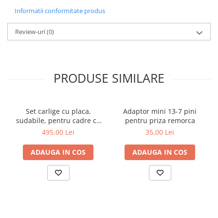
Informatii conformitate produs
Review-uri
(0)
PRODUSE SIMILARE
Set carlige cu placa,
Adaptor mini 13-7 pini
sudabile, pentru cadre cu
pentru priza remorca
schimbare rapida Euro-
495,00 Lei
35,00 Lei
Norm cupa/[...]
ADAUGA IN COS
ADAUGA IN COS