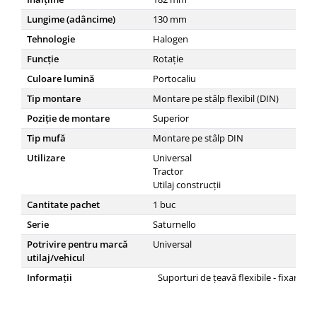
Lungime (adâncime)
130
mm
Tehnologie
Halogen
Funcţie
Rotație
Culoare lumină
Portocaliu
Tip montare
Montare pe stâlp flexibil (DIN)
Poziție de montare
Superior
Tip mufă
Montare pe stâlp DIN
Utilizare
Universal
Tractor
Utilaj construcții
Cantitate pachet
1
buc
Serie
Saturnello
Potrivire pentru marcă
Universal
utilaj/vehicul
Informații
Suporturi de țeavă flexibile - fixare