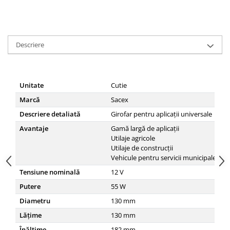
Descriere
Unitate
Cutie
Marcă
Sacex
Descriere detaliată
Girofar pentru aplicații universale
Avantaje
Gamă largă de aplicații
Utilaje agricole
Utilaje de construcții
Vehicule pentru servicii municipale
Tensiune nominală
12
V
Putere
55
W
Diametru
130
mm
Lățime
130
mm
Înălţime
182
mm