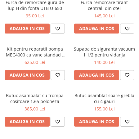
Furca de remorcare gura de
Furca remorcare tirant
lup H din fonta UTB U-650
central, din otel
95,00 Lei
145,00 Lei
ADAUGA IN COS
ADAUGA IN COS
Kit pentru reparatii pompa
Supapa de siguranta vacuum
MEC4000 cu vane standad -
1 1/2 pentru vidanja
Battioni Pagani
625,00 Lei
140,00 Lei
ADAUGA IN COS
ADAUGA IN COS
Butuc asambalat cu trompa
Butuc asamblat soare grebla
cositoare 1.65 poloneza
cu 4 gauri
385,00 Lei
155,00 Lei
ADAUGA IN COS
ADAUGA IN COS