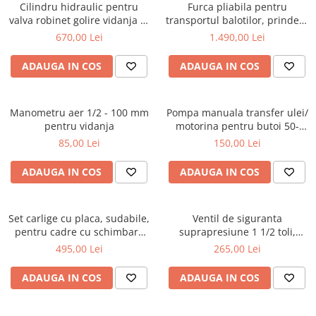
Cilindru hidraulic pentru
Furca pliabila pentru
valva robinet golire vidanja 4,
transportul balotilor, prindere
5 sau 6 toli, cu dubla[...]
in tiranti
670,00 Lei
1.490,00 Lei
ADAUGA IN COS
ADAUGA IN COS
Manometru aer 1/2 - 100 mm
Pompa manuala transfer ulei/
pentru vidanja
motorina pentru butoi 50-
200L
85,00 Lei
150,00 Lei
ADAUGA IN COS
ADAUGA IN COS
Set carlige cu placa, sudabile,
Ventil de siguranta
pentru cadre cu schimbare
suprapresiune 1 1/2 toli,
rapida Euro-Norm cupa/[...]
pentru vidanja
495,00 Lei
265,00 Lei
ADAUGA IN COS
ADAUGA IN COS