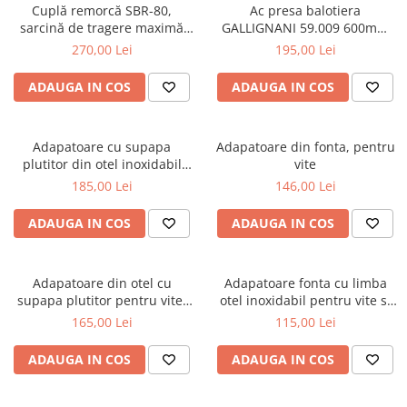
Cuplă remorcă SBR-80,
Ac presa balotiera
sarcină de tragere maximă
GALLIGNANI 59.009 600mm
8000 kg
fonta
270,00 Lei
195,00 Lei
ADAUGA IN COS
ADAUGA IN COS
Adapatoare cu supapa
Adapatoare din fonta, pentru
plutitor din otel inoxidabil
vite
pentru vite, cai, oi si capre
185,00 Lei
146,00 Lei
ADAUGA IN COS
ADAUGA IN COS
Adapatoare din otel cu
Adapatoare fonta cu limba
supapa plutitor pentru vite,
otel inoxidabil pentru vite si
cai, oi si capre
cai
165,00 Lei
115,00 Lei
ADAUGA IN COS
ADAUGA IN COS