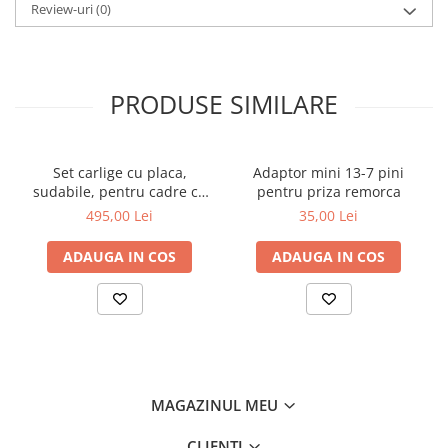
Review-uri
(0)
PRODUSE SIMILARE
Set carlige cu placa,
Adaptor mini 13-7 pini
sudabile, pentru cadre cu
pentru priza remorca
schimbare rapida Euro-
495,00 Lei
35,00 Lei
Norm cupa/[...]
ADAUGA IN COS
ADAUGA IN COS
MAGAZINUL MEU
CLIENTI