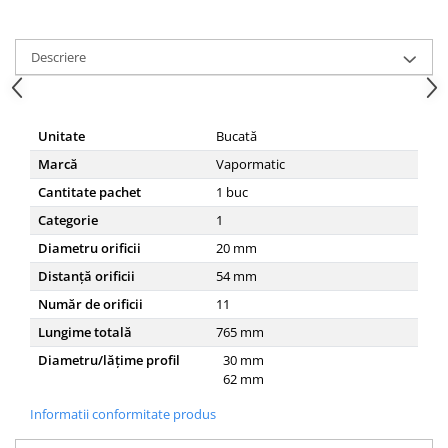
Descriere
Unitate
Bucată
Marcă
Vapormatic
Cantitate pachet
1
buc
Categorie
1
Diametru orificii
20
mm
Distanță orificii
54
mm
Număr de orificii
11
Lungime totală
765
mm
Diametru/lățime profil
30
mm
62
mm
Informatii conformitate produs