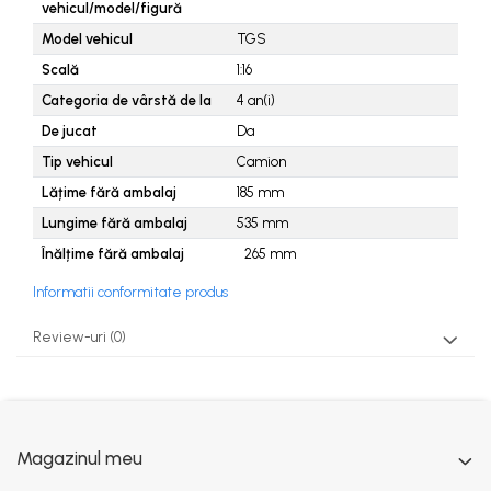
vehicul/model/figură
Model vehicul
TGS
Scală
1:16
Categoria de vârstă de la
4
an(i)
De jucat
Da
Tip vehicul
Camion
Lățime fără ambalaj
185
mm
Lungime fără ambalaj
535
mm
Înălțime fără ambalaj
265
mm
Informatii conformitate produs
Review-uri
(0)
Magazinul meu