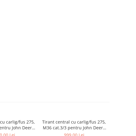
 cu carlig/fus 275,
Tirant central cu carlig/fus 275,
Tirant ce
entru John Deere
M36 cat.3/3 pentru John Deere
Deere serii
67; AL17[...]
- AL176465
0,00 Lei
999,00 Lei
1