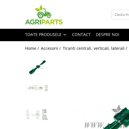
Toate Produsele
Accesorii
TOATE PRODUSELE
CONTACT
DESPRE NOI
Ancore, stabilizatori, bare de
remorcare
Home /
Accesorii /
Tiranti centrali, verticali, laterali /
Cupe
Diverse
Electrice
Scaune
Tiranti centrali, verticali, laterali
Vopseluri
Agricultura
Utilaje
Diverse