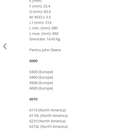
E (mm)
F (mm): 25.4
Carraro
G (mm): 83.0
Deutz
M: M33 x 3.5
L1 (mm): 214
Fiat
L min. (mm): 680
Ford
L max. (mm): 860
Greutate: 14,43 kg
Goldoni
Pentru John Deere
John Deere
Lamborghini
6000
Massey Ferguson
6300 (Europe)
6400 (Europe)
New Holland
6506 (Europe)
UTB
6600 (Europe)
Piese utilaje agricole
6010
Piese balotiere
6110 (North America)
Piese combina
6110L (North America)
6210 (North America)
Piese cositoare
6210L (North America)