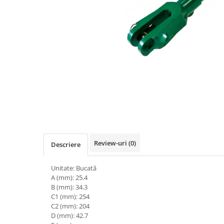
Diverse
Lubrifiere, intretinere si curatare
Pompe ulei/combustibil
Gradina si padure
Hidraulica si transmisie
Jucarii
Agricultura
Utilaje pentru constructii
Distribuie
pe
Piese instalatii erbicidat
Facebook
Piese si accesorii remorci
Review-uri
(0)
Descriere
Cuple si bolturi
Diverse
Unitate: Bucată
Ocheti remorcare
A (mm): 25.4
B (mm): 34.3
Picioare si roti de sprijin
C1 (mm): 254
C2 (mm): 204
Piese tractoare agricole
D (mm): 42.7
Belarus