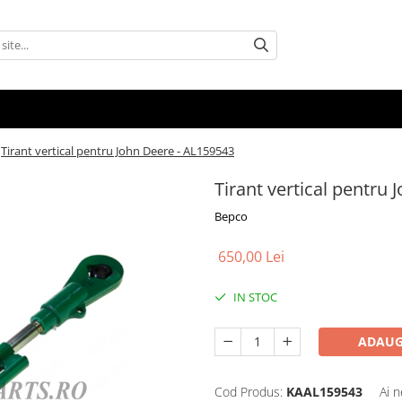
Tirant vertical pentru John Deere - AL159543
Tirant vertical pentru
Bepco
650,00 Lei
IN STOC
ADAUG
Cod Produs:
KAAL159543
Ai n