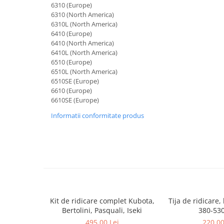
Piese culegator porumb
6310 (Europe)
6310 (North America)
Piese cultivator
6310L (North America)
Piese disc
6410 (Europe)
6410 (North America)
Piese grebla
6410L (North America)
6510 (Europe)
Piese plug
6510L (North America)
Piese scarificator
6510SE (Europe)
6610 (Europe)
Piese semanatoare
6610SE (Europe)
Remorci auto
Informatii conformitate produs
Vidanja si irigatii
Cuple
Diverse
Furtunuri
Pompe
Vane si robineti
Kit de ridicare complet Kubota,
Tija de ridicare,
Bertolini, Pasquali, Iseki
380-53
Zootehnie
495,00 Lei
220,00