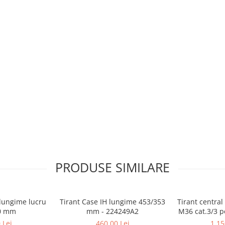
PRODUSE SIMILARE
 lungime lucru
Tirant Case IH lungime 453/353
Tirant central
0 mm
mm - 224249A2
M36 cat.3/3 p
- AL1598
 Lei
460,00 Lei
1.15