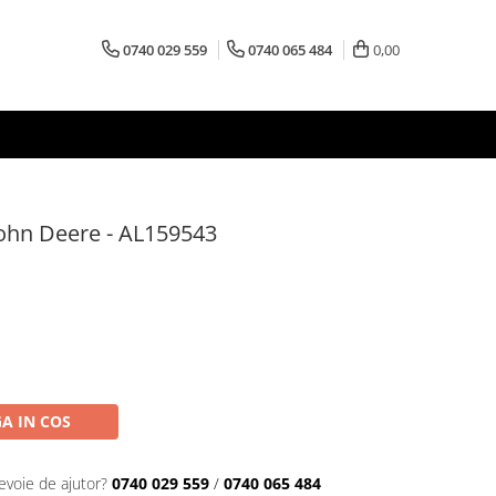
0740 029 559
0740 065 484
0,00
 John Deere - AL159543
A IN COS
evoie de ajutor?
0740 029 559
/
0740 065 484