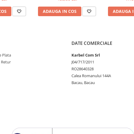
COS
ADAUGA IN COS
ADAUGA I
DATE COMERCIALE
 Plata
Karbel Com Srl
e Retur
J04/717/2011
RO28640328
Calea Romanului 144A
Bacau, Bacau