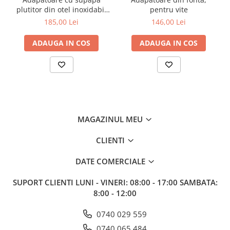
plutitor din otel inoxidabil
pentru vite
pentru vite, cai, oi si capre
185,00 Lei
146,00 Lei
ADAUGA IN COS
ADAUGA IN COS
MAGAZINUL MEU
CLIENTI
DATE COMERCIALE
SUPORT CLIENTI
LUNI - VINERI: 08:00 - 17:00 SAMBATA:
8:00 - 12:00
0740 029 559
0740 065 484