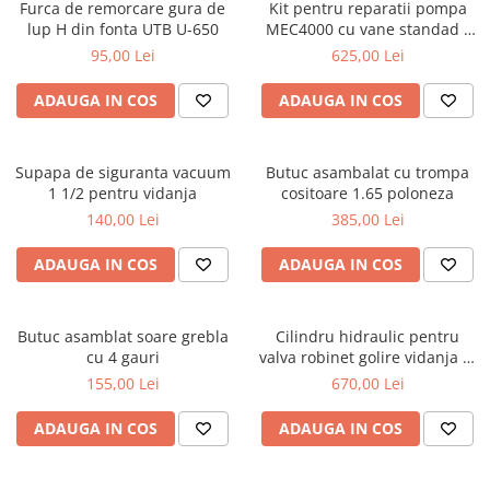
Furca de remorcare gura de
Kit pentru reparatii pompa
lup H din fonta UTB U-650
MEC4000 cu vane standad -
Battioni Pagani
95,00 Lei
625,00 Lei
ADAUGA IN COS
ADAUGA IN COS
Supapa de siguranta vacuum
Butuc asambalat cu trompa
1 1/2 pentru vidanja
cositoare 1.65 poloneza
140,00 Lei
385,00 Lei
ADAUGA IN COS
ADAUGA IN COS
Butuc asamblat soare grebla
Cilindru hidraulic pentru
cu 4 gauri
valva robinet golire vidanja 4,
5 sau 6 toli, cu dubla[...]
155,00 Lei
670,00 Lei
ADAUGA IN COS
ADAUGA IN COS