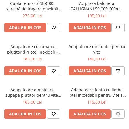
Cuplă remorcă SBR-80,
Ac presa balotiera
sarcină de tragere maximă
GALLIGNANI 59.009 600mm
8000 kg
fonta
270,00 Lei
195,00 Lei
ADAUGA IN COS
ADAUGA IN COS
Adapatoare cu supapa
Adapatoare din fonta, pentru
plutitor din otel inoxidabil
vite
pentru vite, cai, oi si capre
185,00 Lei
146,00 Lei
ADAUGA IN COS
ADAUGA IN COS
Adapatoare din otel cu
Adapatoare fonta cu limba
supapa plutitor pentru vite,
otel inoxidabil pentru vite si
cai, oi si capre
cai
165,00 Lei
115,00 Lei
ADAUGA IN COS
ADAUGA IN COS