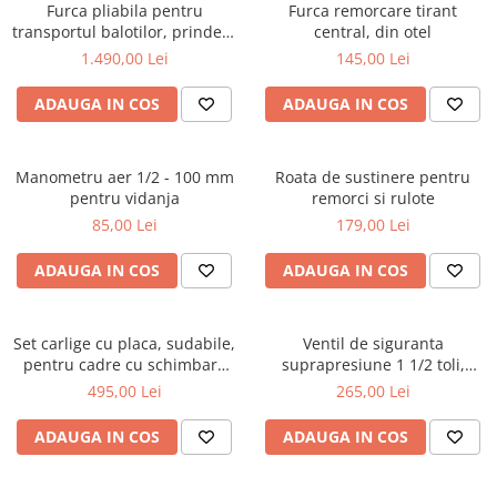
Furca pliabila pentru
Furca remorcare tirant
transportul balotilor, prindere
central, din otel
in tiranti
1.490,00 Lei
145,00 Lei
ADAUGA IN COS
ADAUGA IN COS
Manometru aer 1/2 - 100 mm
Roata de sustinere pentru
pentru vidanja
remorci si rulote
85,00 Lei
179,00 Lei
ADAUGA IN COS
ADAUGA IN COS
Set carlige cu placa, sudabile,
Ventil de siguranta
pentru cadre cu schimbare
suprapresiune 1 1/2 toli,
rapida Euro-Norm cupa/[...]
pentru vidanja
495,00 Lei
265,00 Lei
ADAUGA IN COS
ADAUGA IN COS