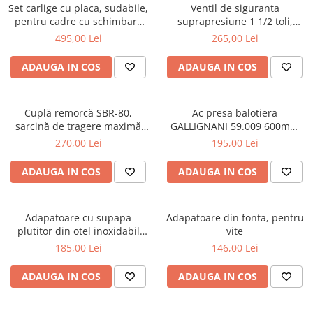
Set carlige cu placa, sudabile,
Ventil de siguranta
pentru cadre cu schimbare
suprapresiune 1 1/2 toli,
rapida Euro-Norm cupa/[...]
pentru vidanja
495,00 Lei
265,00 Lei
ADAUGA IN COS
ADAUGA IN COS
Cuplă remorcă SBR-80,
Ac presa balotiera
sarcină de tragere maximă
GALLIGNANI 59.009 600mm
8000 kg
fonta
270,00 Lei
195,00 Lei
ADAUGA IN COS
ADAUGA IN COS
Adapatoare cu supapa
Adapatoare din fonta, pentru
plutitor din otel inoxidabil
vite
pentru vite, cai, oi si capre
185,00 Lei
146,00 Lei
ADAUGA IN COS
ADAUGA IN COS