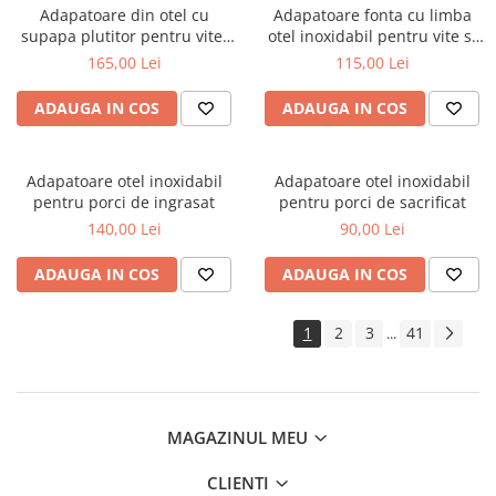
Adapatoare din otel cu
Adapatoare fonta cu limba
supapa plutitor pentru vite,
otel inoxidabil pentru vite si
cai, oi si capre
cai
165,00 Lei
115,00 Lei
ADAUGA IN COS
ADAUGA IN COS
Adapatoare otel inoxidabil
Adapatoare otel inoxidabil
pentru porci de ingrasat
pentru porci de sacrificat
140,00 Lei
90,00 Lei
ADAUGA IN COS
ADAUGA IN COS
1
2
3
41
...
MAGAZINUL MEU
CLIENTI