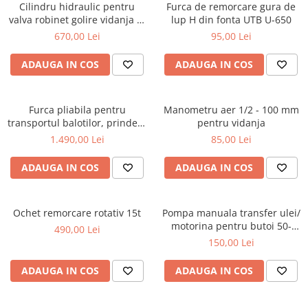
Cilindru hidraulic pentru
Furca de remorcare gura de
valva robinet golire vidanja 4,
lup H din fonta UTB U-650
5 sau 6 toli, cu dubla[...]
670,00 Lei
95,00 Lei
ADAUGA IN COS
ADAUGA IN COS
Furca pliabila pentru
Manometru aer 1/2 - 100 mm
transportul balotilor, prindere
pentru vidanja
in tiranti
1.490,00 Lei
85,00 Lei
ADAUGA IN COS
ADAUGA IN COS
Ochet remorcare rotativ 15t
Pompa manuala transfer ulei/
motorina pentru butoi 50-
490,00 Lei
200L
150,00 Lei
ADAUGA IN COS
ADAUGA IN COS