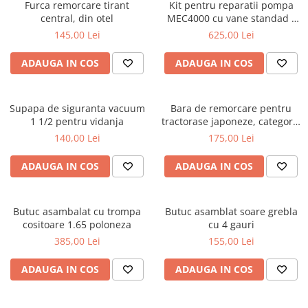
Furca remorcare tirant
Kit pentru reparatii pompa
central, din otel
MEC4000 cu vane standad -
Battioni Pagani
145,00 Lei
625,00 Lei
ADAUGA IN COS
ADAUGA IN COS
Supapa de siguranta vacuum
Bara de remorcare pentru
1 1/2 pentru vidanja
tractorase japoneze, categoria
1, lungime 500mm, latime[...]
140,00 Lei
175,00 Lei
ADAUGA IN COS
ADAUGA IN COS
Butuc asambalat cu trompa
Butuc asamblat soare grebla
cositoare 1.65 poloneza
cu 4 gauri
385,00 Lei
155,00 Lei
ADAUGA IN COS
ADAUGA IN COS