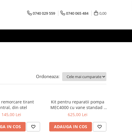
0740 029 559
0740 065 484
0,00
Ordoneaza:
 remorcare tirant
Kit pentru reparatii pompa
ntral, din otel
MEC4000 cu vane standad -
Battioni Pagani
145,00 Lei
625,00 Lei
GA IN COS
ADAUGA IN COS