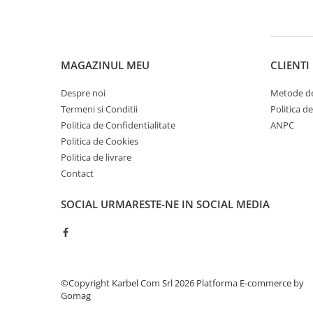
Piese culegator porumb
Piese cultivator
Piese disc
MAGAZINUL MEU
CLIENTI
Piese grebla
Piese plug
Despre noi
Metode de
Termeni si Conditii
Politica d
Piese scarificator
Politica de Confidentialitate
ANPC
Piese semanatoare
Politica de Cookies
Remorci auto
Politica de livrare
Vidanja si irigatii
Contact
Cuple
SOCIAL
URMARESTE-NE IN SOCIAL MEDIA
Diverse
Furtunuri
Pompe
Vane si robineti
©Copyright Karbel Com Srl 2026
Platforma E-commerce by
Gomag
Zootehnie