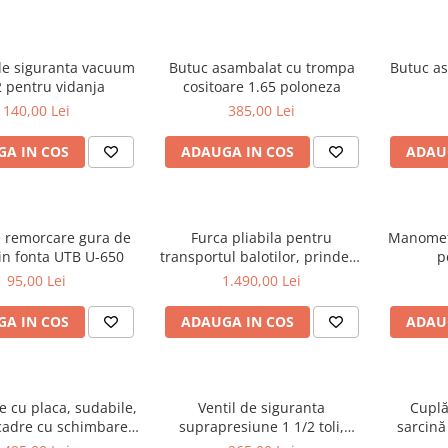
e siguranta vacuum
Butuc asambalat cu trompa
Butuc as
2 pentru vidanja
cositoare 1.65 poloneza
140,00 Lei
385,00 Lei
A IN COS
ADAUGA IN COS
ADAU
e remorcare gura de
Furca pliabila pentru
Manomet
in fonta UTB U-650
transportul balotilor, prindere
p
in tiranti
95,00 Lei
1.490,00 Lei
A IN COS
ADAUGA IN COS
ADAU
ge cu placa, sudabile,
Ventil de siguranta
Cuplă
cadre cu schimbare
suprapresiune 1 1/2 toli,
sarcină
uro-Norm cupa/[...]
pentru vidanja