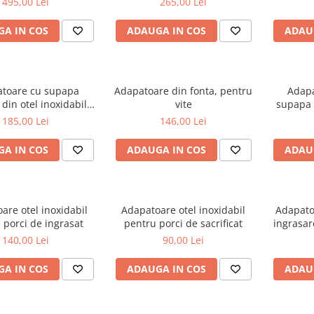
495,00 Lei
265,00 Lei
A IN COS
ADAUGA IN COS
ADAU
toare cu supapa
Adapatoare din fonta, pentru
Adapa
 din otel inoxidabil
vite
supapa p
ite, cai, oi si capre
c
185,00 Lei
146,00 Lei
A IN COS
ADAUGA IN COS
ADAU
are otel inoxidabil
Adapatoare otel inoxidabil
Adapato
 porci de ingrasat
pentru porci de sacrificat
ingrasare
140,00 Lei
90,00 Lei
A IN COS
ADAUGA IN COS
ADAU