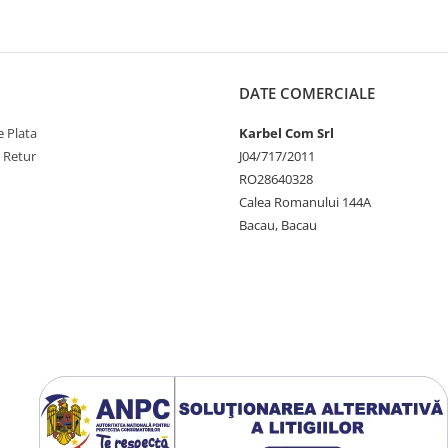
DATE COMERCIALE
 Plata
Karbel Com Srl
e Retur
J04/717/2011
RO28640328
Calea Romanului 144A
Bacau, Bacau