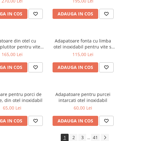
270,00 Lei
195,00 Lei
GA IN COS
ADAUGA IN COS
toare din otel cu
Adapatoare fonta cu limba
lutitor pentru vite,
otel inoxidabil pentru vite si
ai, oi si capre
cai
165,00 Lei
115,00 Lei
GA IN COS
ADAUGA IN COS
are pentru porci de
Adapatoare pentru purcei
, din otel inoxidabil
intarcati otel inoxidabil
65,00 Lei
60,00 Lei
GA IN COS
ADAUGA IN COS
1
2
3
41
...