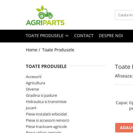
Toate Produsele
Accesorii
TOATE PRODUSELE
CONTACT
DESPRE NOI
Ancore, stabilizatori, bare de
remorcare
Home /
Toate Produsele
Cupe
Diverse
Toate 
TOATE PRODUSELE
Electrice
Afiseaza:
Accesorii
Scaune
Agricultura
Diverse
Tiranti centrali, verticali, laterali
Gradina si padure
Vopseluri
Hidraulica si transmisie
Capac tip
Jucarii
p
Agricultura
Piese instalatii erbicidat
Utilaje
Piese si accesorii remorci
Piese tractoare agricole
Diverse
ADAUG
Piese utilaje agricole