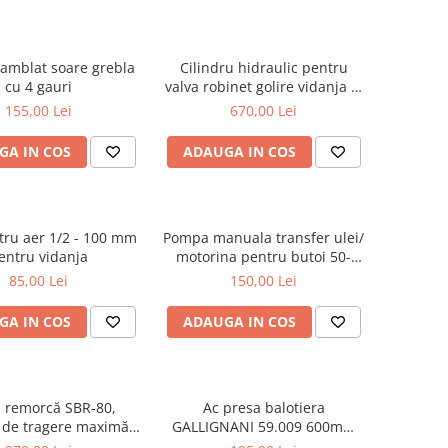
amblat soare grebla
Cilindru hidraulic pentru
cu 4 gauri
valva robinet golire vidanja 4,
5 sau 6 toli, cu dubla[...]
155,00 Lei
670,00 Lei
GA IN COS
ADAUGA IN COS
ru aer 1/2 - 100 mm
Pompa manuala transfer ulei/
entru vidanja
motorina pentru butoi 50-
200L
85,00 Lei
150,00 Lei
GA IN COS
ADAUGA IN COS
 remorcă SBR-80,
Ac presa balotiera
 de tragere maximă
GALLIGNANI 59.009 600mm
8000 kg
fonta