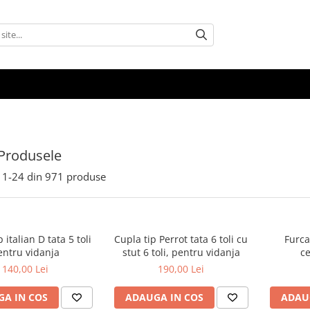
Produsele
1-
24
din
971
produse
 italian D tata 5 toli
Cupla tip Perrot tata 6 toli cu
Furca
entru vidanja
stut 6 toli, pentru vidanja
ce
140,00 Lei
190,00 Lei
A IN COS
ADAUGA IN COS
ADAU