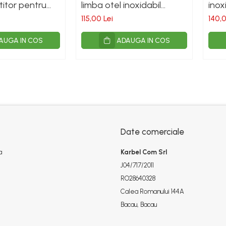
titor pentru
limba otel inoxidabil
inox
 si capre
pentru vite si cai
ingr
115,00 Lei
140,0
AUGA IN COS
ADAUGA IN COS
Date comerciale
a
Karbel Com Srl
J04/717/2011
RO28640328
Calea Romanului 144A
Bacau, Bacau