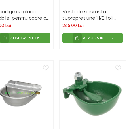
carlige cu placa,
Ventil de siguranta
bile, pentru cadre cu
suprapresiune 1 1/2 toli,
mbare rapida Euro-
pentru vidanja
00 Lei
265,00 Lei
 cupa/[...]
ADAUGA IN COS
ADAUGA IN COS