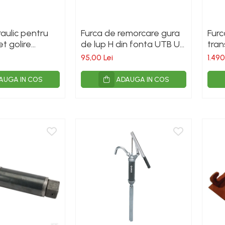
raulic pentru
Furca de remorcare gura
Furc
et golire
de lup H din fonta UTB U-
tran
 sau 6 toli, cu
650
prin
95,00 Lei
1.490
AUGA IN COS
ADAUGA IN COS