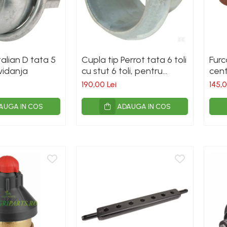
talian D tata 5
Cupla tip Perrot tata 6 toli
Furc
 vidanja
cu stut 6 toli, pentru
cent
vidanja
190,00 Lei
145,0
AUGA IN COS
ADAUGA IN COS