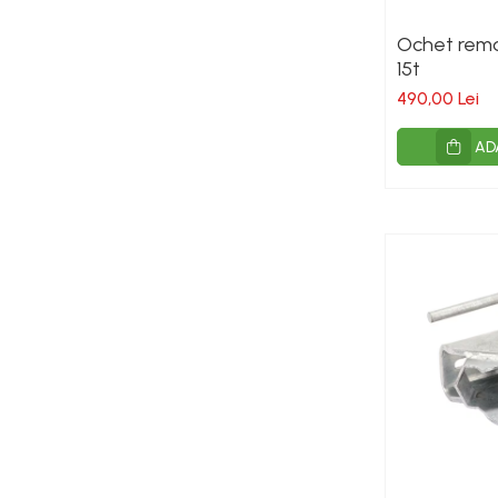
Pompe
Vane si robineti
Ochet remo
15t
Zootehnie
490,00 Lei
AD