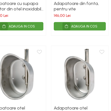
patoare cu supapa
Adapatoare din fonta,
itor din otel inoxidabil
pentru vite
ru vite, cai, oi si capre
0 Lei
146,00 Lei
ADAUGA IN COS
ADAUGA IN COS
patoare otel
Adapatoare otel