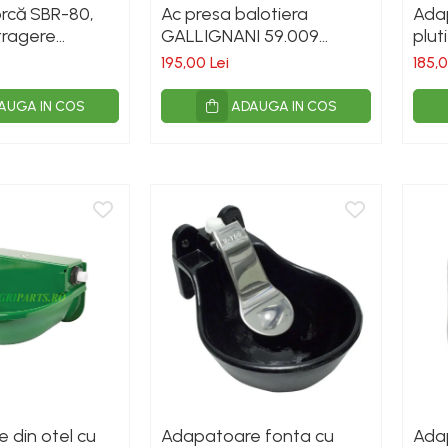
rcă SBR-80,
Ac presa balotiera
Ada
tragere
GALLIGNANI 59.009
plut
00 kg
600mm fonta
pent
195,00 Lei
185,0
AUGA IN COS
ADAUGA IN COS
 din otel cu
Adapatoare fonta cu
Ada