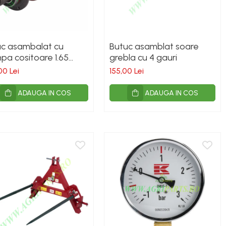
uc asambalat cu
Butuc asamblat soare
pa cositoare 1.65
grebla cu 4 gauri
oneza
00 Lei
155,00 Lei
ADAUGA IN COS
ADAUGA IN COS