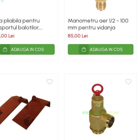
a pliabila pentru
Manometru aer 1/2 - 100
sportul balotilor,
mm pentru vidanja
dere in tiranti
,00 Lei
85,00 Lei
ADAUGA IN COS
ADAUGA IN COS