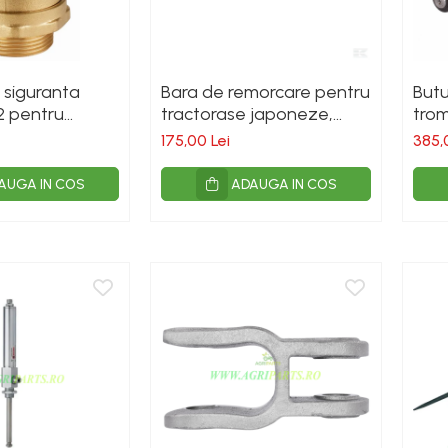
siguranta
Bara de remorcare pentru
But
2 pentru
tractorase japoneze,
trom
categoria 1, lungime
pol
175,00 Lei
385,
500mm, latime[...]
AUGA IN COS
ADAUGA IN COS