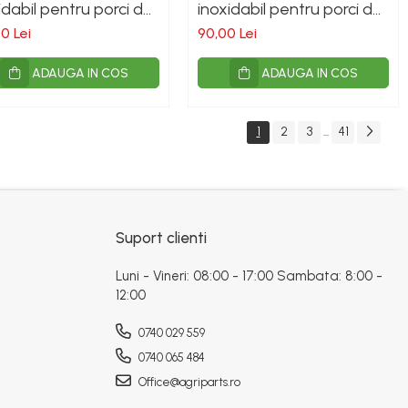
idabil pentru porci de
inoxidabil pentru porci de
asat
sacrificat
0 Lei
90,00 Lei
ADAUGA IN COS
ADAUGA IN COS
1
2
3
41
...
Suport clienti
Luni - Vineri: 08:00 - 17:00 Sambata: 8:00 -
12:00
0740 029 559
0740 065 484
Office@agriparts.ro