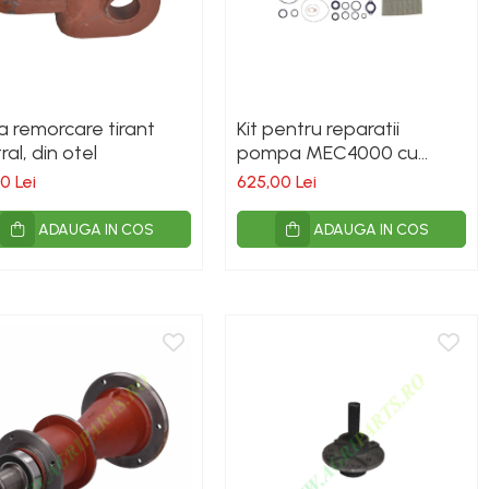
a remorcare tirant
Kit pentru reparatii
ral, din otel
pompa MEC4000 cu
vane standad - Battioni
0 Lei
625,00 Lei
Pagani
ADAUGA IN COS
ADAUGA IN COS