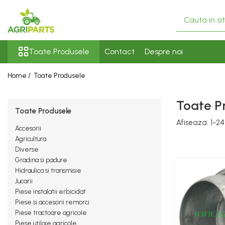
Toate Produsele
Toate Produsele
Contact
Despre noi
Accesorii
Ancore, stabilizatori, bare de
Home /
Toate Produsele
remorcare
Cupe
Toate P
Toate Produsele
Diverse
Afiseaza:
1-
24
Electrice
Accesorii
Agricultura
Scaune
Diverse
Gradina si padure
Tiranti centrali, verticali, laterali
Hidraulica si transmisie
Vopseluri
Jucarii
Piese instalatii erbicidat
Agricultura
Piese si accesorii remorci
Utilaje
Piese tractoare agricole
Diverse
Piese utilaje agricole