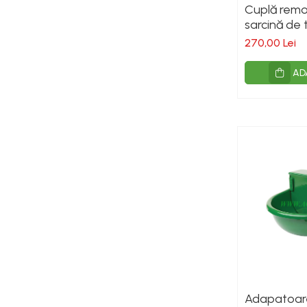
Cuplă remo
sarcină de 
maximă 80
270,00 Lei
AD
Adapatoare