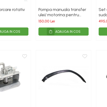
rcare rotativ
Pompa manuala transfer
Set 
ulei/ motorina pentru
suda
butoi 50-200L
schi
150,00 Lei
495,
Norm
AUGA IN COS
ADAUGA IN COS