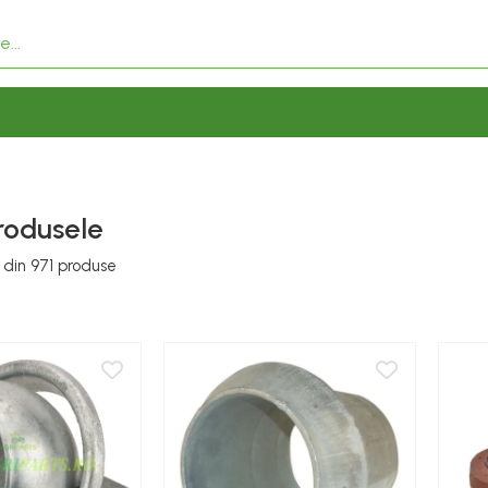
rodusele
din
971
produse