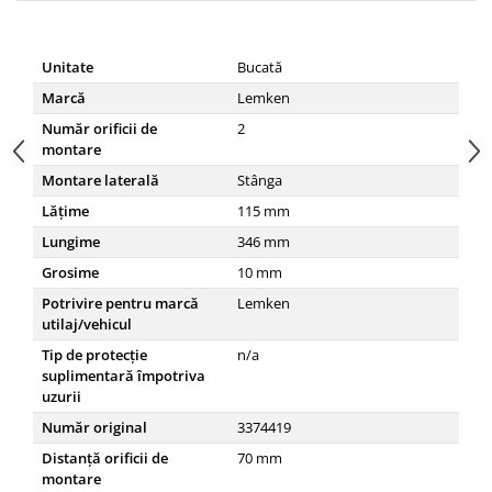
Unitate
Bucată
Marcă
Lemken
Număr orificii de
2
montare
Montare laterală
Stânga
Lățime
115
mm
Lungime
346
mm
Grosime
10
mm
Potrivire pentru marcă
Lemken
utilaj/vehicul
Tip de protecție
n/a
suplimentară împotriva
uzurii
Număr original
3374419
Distanță orificii de
70
mm
montare