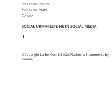
Piese culegator porumb
Politica de Cookies
Piese cultivator
Politica de livrare
Contact
Piese disc
Piese grebla
SOCIAL
URMARESTE-NE IN SOCIAL MEDIA
Piese plug
Piese scarificator
Piese semanatoare
©Copyright Karbel Com Srl 2026
Platforma E-commerce by
Remorci auto
Gomag
Vidanja si irigatii
Cuple
Diverse
Furtunuri
Pompe
Vane si robineti
Zootehnie