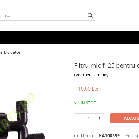
 erbicidator
Filtru mic fi 25 pentru 
Breckner Germany
119,00 Lei
IN STOC
ADAUG
Cod Produs:
KA100359
Ai nevo