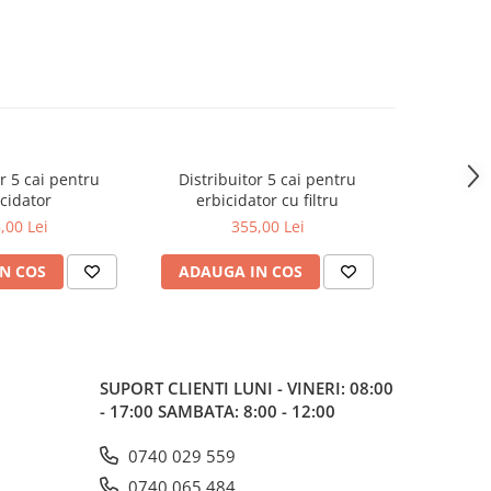
or 5 cai pentru
Distribuitor 5 cai pentru
Distribui
cidator
erbicidator cu filtru
e
,00 Lei
355,00 Lei
N COS
ADAUGA IN COS
ADAUG
SUPORT CLIENTI
LUNI - VINERI: 08:00
- 17:00 SAMBATA: 8:00 - 12:00
0740 029 559
0740 065 484