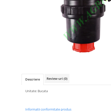
Diverse
Lubrifiere, intretinere si curatare
Pompe ulei/combustibil
Gradina si padure
Hidraulica si transmisie
Jucarii
Agricultura
Utilaje pentru constructii
Piese instalatii erbicidat
Distribuie
pe
Piese si accesorii remorci
Facebook
Cuple si bolturi
Review-uri
(0)
Descriere
Diverse
Ocheti remorcare
Unitate: Bucata
Picioare si roti de sprijin
Piese tractoare agricole
Belarus
Informatii conformitate produs