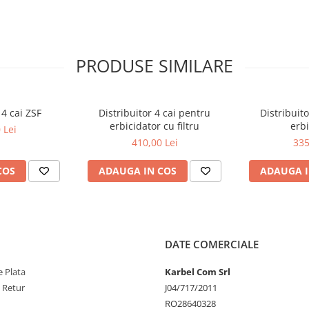
PRODUSE SIMILARE
 4 cai ZSF
Distribuitor 4 cai pentru
Distribuit
erbicidator cu filtru
erbi
 Lei
410,00 Lei
335
COS
ADAUGA IN COS
ADAUGA I
DATE COMERCIALE
 Plata
Karbel Com Srl
e Retur
J04/717/2011
RO28640328