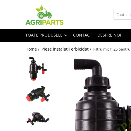
Toate Produsele
Accesorii
TOATE PRODUSELE
CONTACT
DESPRE NOI
Ancore, stabilizatori, bare de
remorcare
Home /
Piese instalatii erbicidat /
Filtru mic fi 25 pentru
Cupe
Diverse
Electrice
Scaune
Tiranti centrali, verticali, laterali
Vopseluri
Agricultura
Utilaje
Diverse