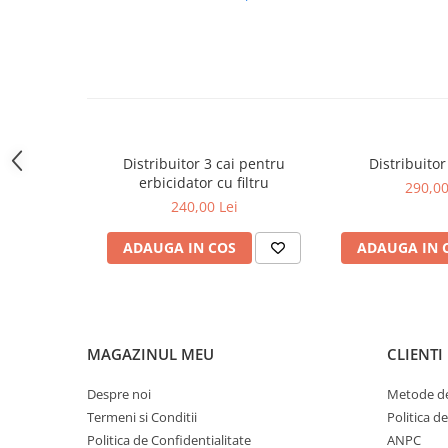
Carraro
Deutz
Fiat
Ford
Goldoni
Distribuitor 3 cai pentru
Distribuitor
John Deere
erbicidator cu filtru
290,00
240,00 Lei
Lamborghini
Massey Ferguson
ADAUGA IN COS
ADAUGA IN 
New Holland
UTB
Piese utilaje agricole
MAGAZINUL MEU
CLIENTI
Piese balotiere
Piese combina
Despre noi
Metode de
Termeni si Conditii
Politica d
Piese cositoare
Politica de Confidentialitate
ANPC