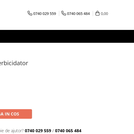
0740 029 559
0740 065 484
0,00
erbicidator
A IN COS
ie de ajutor?
0740 029 559
/
0740 065 484