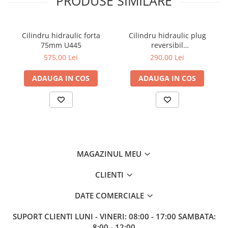
PRODUSE SIMILARE
Cilindru hidraulic forta
Cilindru hidraulic plug
75mm U445
reversibil
51,5x60x33x540x300mm
575,00 Lei
290,00 Lei
ADAUGA IN COS
ADAUGA IN COS
MAGAZINUL MEU
CLIENTI
DATE COMERCIALE
SUPORT CLIENTI
LUNI - VINERI: 08:00 - 17:00 SAMBATA:
8:00 - 12:00