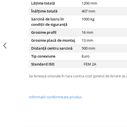
Lățime totală
1200
mm
Carraro
Înălțime totală
407
mm
Deutz
Sarcină de lucru în
1000
kg
Fiat
condiții de siguranță
Grosime profil
16
mm
Ford
Grosime placă de montaj
13
mm
Goldoni
Distanță centru sarcină
500
mm
John Deere
Tip conexiune
Euro
Lamborghini
Standard ISO
FEM 2A
Massey Ferguson
Se livreaza oriunde în tara contra cost (pretul de livrare se
New Holland
UTB
Piese utilaje agricole
Informatii conformitate produs
Piese balotiere
Piese combina
Piese cositoare