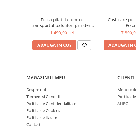
Piese culegator porumb
Piese cultivator
Furca pliabila pentru
Cositoare pur
Piese disc
transportul balotilor, prindere
Polo
Piese grebla
in tiranti
1.490,00 Lei
7.300,0
Piese plug
ADAUGA IN COS
ADAUGA IN 
Piese scarificator
Piese semanatoare
Remorci auto
Vidanja si irigatii
MAGAZINUL MEU
CLIENTI
Cuple
Despre noi
Metode de
Diverse
Termeni si Conditii
Politica d
Furtunuri
Politica de Confidentialitate
ANPC
Politica de Cookies
Pompe
Politica de livrare
Vane si robineti
Contact
Zootehnie