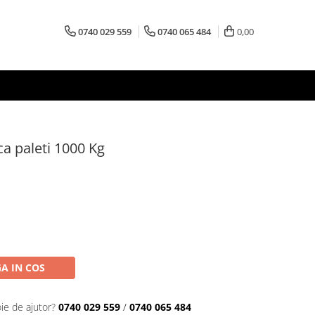
0740 029 559
0740 065 484
0,00
ca paleti 1000 Kg
A IN COS
ie de ajutor?
0740 029 559
/
0740 065 484