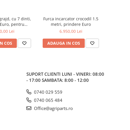
rajd, cu 7 dinti,
Furca incarcator crocodil 1.5
Furca trans
Euro, pentru
metri, prindere Euro
pr
tor frontal
0,00 Lei
6.950,00 Lei
1
N COS
ADAUGA IN COS
ADAUG
SUPORT CLIENTI
LUNI - VINERI: 08:00
- 17:00 SAMBATA: 8:00 - 12:00
0740 029 559
0740 065 484
Office@agriparts.ro