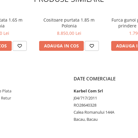
tata 1.65 m
Cositoare purtata 1.85 m
Furca gunoi g
nia
Polonia
prindere 
incarca
0 Lei
8.850,00 Lei
1.79
COS
ADAUGA IN COS
ADAUGA I
DATE COMERCIALE
 Plata
Karbel Com Srl
e Retur
J04/717/2011
RO28640328
Calea Romanului 144A
Bacau, Bacau