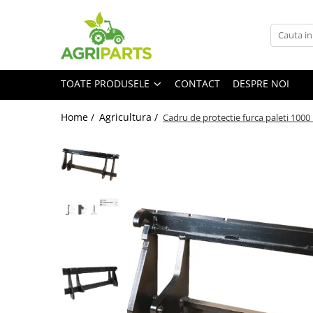
Toate Produsele
Accesorii
TOATE PRODUSELE
CONTACT
DESPRE NOI
Ancore, stabilizatori, bare de
remorcare
Home /
Agricultura /
Cadru de protectie furca paleti 1000
Cupe
Diverse
Electrice
Scaune
Tiranti centrali, verticali, laterali
Vopseluri
Agricultura
Utilaje
Diverse