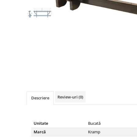
Diverse
Lubrifiere, intretinere si curatare
Pompe ulei/combustibil
Gradina si padure
Hidraulica si transmisie
Jucarii
Agricultura
Utilaje pentru constructii
Piese instalatii erbicidat
Distribuie
pe
Piese si accesorii remorci
Facebook
Cuple si bolturi
Review-uri
(0)
Descriere
Diverse
Ocheti remorcare
Picioare si roti de sprijin
Unitate
Bucată
Piese tractoare agricole
Marcă
Kramp
Belarus