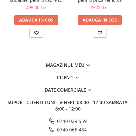
sudabile, pentru cadre cu
pentru priza remorca
schimbare rapida Euro-
495,00 Lei
35,00 Lei
Norm cupa/[...]
ADAUGA IN COS
ADAUGA IN COS
MAGAZINUL MEU
CLIENTI
DATE COMERCIALE
SUPORT CLIENTI
LUNI - VINERI: 08:00 - 17:00 SAMBATA:
8:00 - 12:00
0740 029 559
0740 065 484