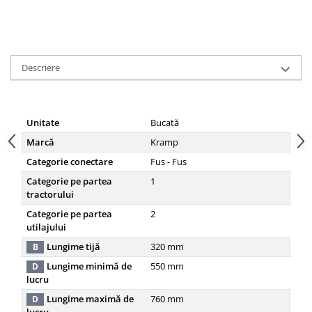
Descriere
Unitate
Bucată
Marcă
Kramp
Categorie conectare
Fus - Fus
Categorie pe partea
1
tractorului
Categorie pe partea
2
utilajului
Lungime tijă
320
mm
B
Lungime minimă de
550
mm
D
lucru
Lungime maximă de
760
mm
D
lucru