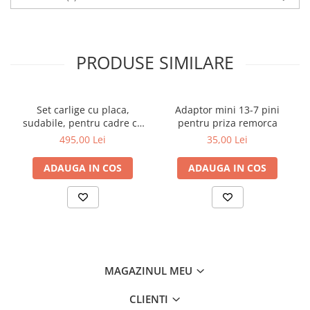
PRODUSE SIMILARE
Set carlige cu placa,
Adaptor mini 13-7 pini
sudabile, pentru cadre cu
pentru priza remorca
schimbare rapida Euro-
495,00 Lei
35,00 Lei
Norm cupa/[...]
ADAUGA IN COS
ADAUGA IN COS
MAGAZINUL MEU
CLIENTI