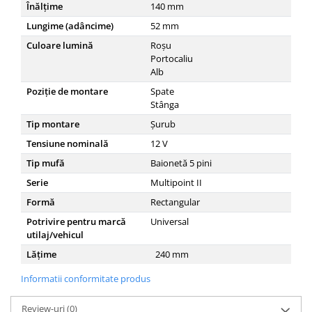
Înălţime
140
mm
Lungime (adâncime)
52
mm
Culoare lumină
Roșu
Portocaliu
Alb
Poziție de montare
Spate
Stânga
Tip montare
Șurub
Tensiune nominală
12
V
Tip mufă
Baionetă 5 pini
Serie
Multipoint II
Formă
Rectangular
Potrivire pentru marcă
Universal
utilaj/vehicul
Lățime
240
mm
Informatii conformitate produs
Review-uri
(0)