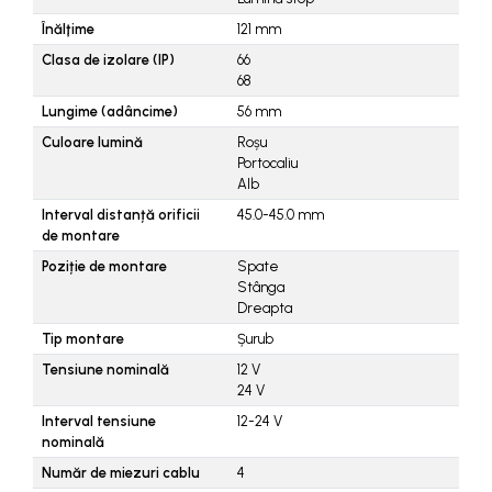
Piese combina
Înălţime
121
mm
Piese cositoare
Clasa de izolare (IP)
66
Piese culegator porumb
68
Piese cultivator
Lungime (adâncime)
56
mm
Culoare lumină
Roșu
Piese disc
Portocaliu
Piese grebla
Alb
Interval distanță orificii
45.0-45.0
mm
Piese plug
de montare
Piese scarificator
Poziție de montare
Spate
Stânga
Piese semanatoare
Dreapta
Remorci auto
Tip montare
Șurub
Vidanja si irigatii
Tensiune nominală
12
V
Cuple
24
V
Interval tensiune
12-24
V
Diverse
nominală
Furtunuri
Număr de miezuri cablu
4