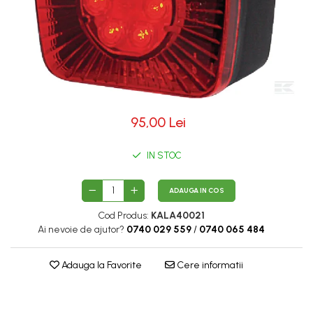
Diverse
Lubrifiere, intretinere si curatare
Pompe ulei/combustibil
Gradina si padure
Hidraulica si transmisie
95,00 Lei
Jucarii
Agricultura
IN STOC
Utilaje pentru constructii
Piese instalatii erbicidat
ADAUGA IN COS
Piese si accesorii remorci
Cod Produs:
KALA40021
Cuple si bolturi
Ai nevoie de ajutor?
0740 029 559
/
0740 065 484
Diverse
Adauga la Favorite
Cere informatii
Ocheti remorcare
Picioare si roti de sprijin