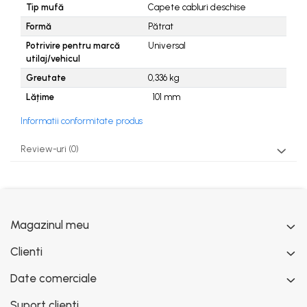
Pompe
Tip mufă
Capete cabluri deschise
Vane si robineti
Formă
Pătrat
Potrivire pentru marcă
Universal
Zootehnie
utilaj/vehicul
Greutate
0,336
kg
Lățime
101
mm
Informatii conformitate produs
Review-uri
(0)
Magazinul meu
Clienti
Date comerciale
Suport clienti