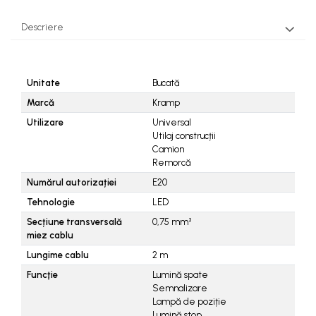
Piese tractoare agricole
Belarus
Descriere
Carraro
Deutz
Unitate
Bucată
Fiat
Marcă
Kramp
Ford
Utilizare
Universal
Utilaj construcții
Goldoni
Camion
John Deere
Remorcă
Numărul autorizației
E20
Lamborghini
Tehnologie
LED
Massey Ferguson
Secțiune transversală
0,75
mm²
New Holland
miez cablu
UTB
Lungime cablu
2
m
Funcţie
Lumină spate
Piese utilaje agricole
Semnalizare
Piese balotiere
Lampă de poziție
Lumină stop