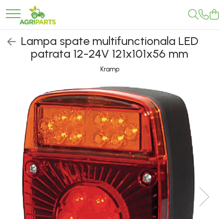
Toate Produsele
Lampa spate multifunctionala LED
patrata 12-24V 121x101x56 mm
Accesorii
Ancore, stabilizatori, bare de
Kramp
remorcare
Cupe
Diverse
Electrice
Scaune
Tiranti centrali, verticali, laterali
Vopseluri
Agricultura
Utilaje
Diverse