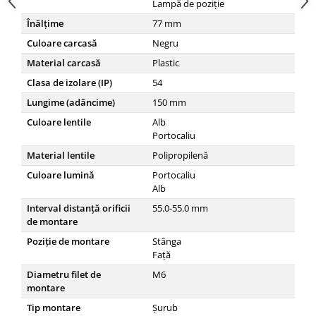
Lampă de poziție
Înălţime
77
mm
Culoare carcasă
Negru
Material carcasă
Plastic
Clasa de izolare (IP)
54
Lungime (adâncime)
150
mm
Culoare lentile
Alb
Portocaliu
Material lentile
Polipropilenă
Culoare lumină
Portocaliu
Alb
Interval distanță orificii
55.0-55.0
mm
de montare
Poziție de montare
Stânga
Față
Diametru filet de
M6
montare
Tip montare
Șurub