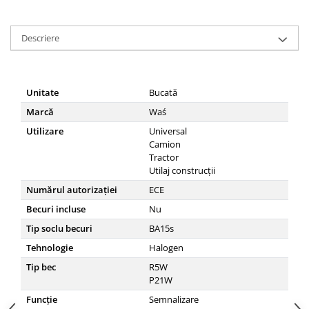
Descriere
Unitate
Bucată
Marcă
Waś
Utilizare
Universal
Camion
Tractor
Utilaj construcții
Numărul autorizației
ECE
Becuri incluse
Nu
Tip soclu becuri
BA15s
Tehnologie
Halogen
Tip bec
R5W
P21W
Funcţie
Semnalizare