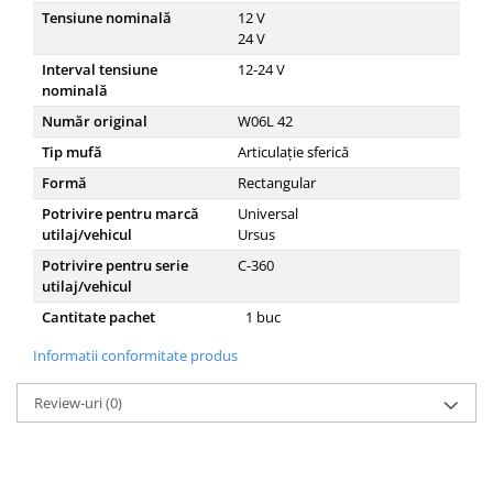
Tensiune nominală
12
V
24
V
Interval tensiune
12-24
V
nominală
Număr original
W06L 42
Tip mufă
Articulație sferică
Formă
Rectangular
Potrivire pentru marcă
Universal
utilaj/vehicul
Ursus
Potrivire pentru serie
C-360
utilaj/vehicul
Cantitate pachet
1
buc
Informatii conformitate produs
Review-uri
(0)