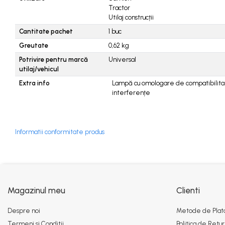
Pompe
Tractor
Utilaj construcții
Vane si robineti
Cantitate pachet
1
buc
Zootehnie
Greutate
0,62
kg
Potrivire pentru marcă
Universal
utilaj/vehicul
Extra info
Lampă cu omologare de compatibilit
interferențe
Informatii conformitate produs
Magazinul meu
Clienti
Despre noi
Metode de Plat
Termeni si Conditii
Politica de Retur