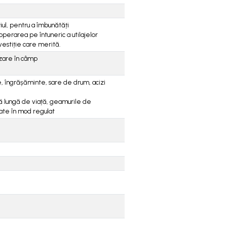
ul, pentru a îmbunătăți
perarea pe întuneric a utilajelor
vestiție care merită.
lizare în câmp
, îngrășăminte, sare de drum, acizi
ă lungă de viață, geamurile de
țate în mod regulat