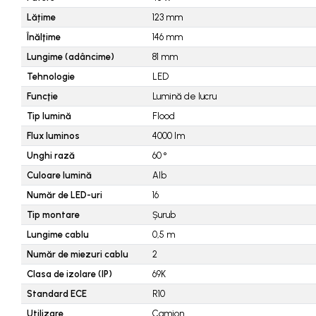
Piese combina
Lățime
123
mm
Piese cositoare
Înălţime
146
mm
Piese culegator porumb
Lungime (adâncime)
81
mm
Piese cultivator
Tehnologie
LED
Piese disc
Funcţie
Lumină de lucru
Tip lumină
Flood
Piese grebla
Flux luminos
4000
lm
Piese plug
Unghi rază
60
°
Piese scarificator
Culoare lumină
Alb
Piese semanatoare
Număr de LED-uri
16
Remorci auto
Tip montare
Șurub
Vidanja si irigatii
Lungime cablu
0,5
m
Cuple
Număr de miezuri cablu
2
Diverse
Clasa de izolare (IP)
69K
Standard ECE
R10
Furtunuri
Utilizare
Camion