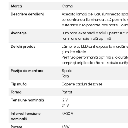
Piese tractoare agricole
Marcă
Kramp
Belarus
Descriere detaliată
Această lampă de lucru iluminează spați
Carraro
concentrarea. Iluminarea LED permite o
puternice cu o precizie mai mare - o in
Deutz
Avantaje
Iluminare extensivă a solului pentru uti
Fiat
Iluminare ambientală optimă
Ford
Detalii produs
Lămpile cu LED sunt expuse la murdărie
și multe altele.
Goldoni
Pentru o performanță optimă și o durat
lampă și aripile de răcire trebuie cură
John Deere
Poziție de montare
Spate
Lamborghini
Față
Massey Ferguson
Tip mufă
Capete cabluri deschise
Formă
Pătrat
New Holland
Tensiune nominală
12
V
UTB
24
V
Piese utilaje agricole
Interval tensiune
10-30
V
nominală
Piese balotiere
Putere
48
W