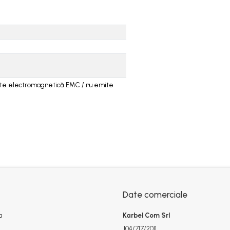
ate electromagnetică EMC / nu emite
Date comerciale
a
Karbel Com Srl
J04/717/2011