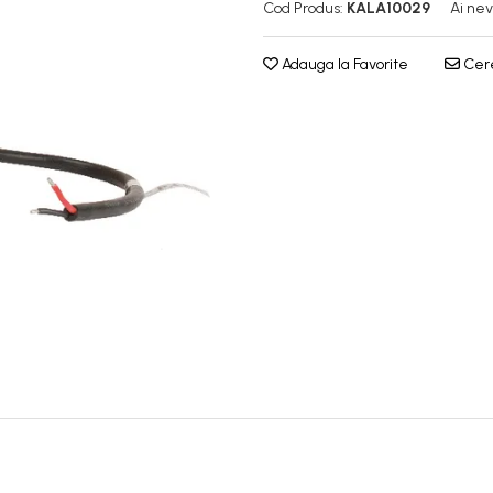
Cod Produs:
KALA10029
Ai nev
Adauga la Favorite
Cere