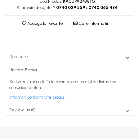
Cod Produs:
KACUPA24MTG
Ai nevoie de ajutor?
0740 029 559
/
0740 065 484
Adauga la Favorite
Cere informatii
Descriere
Unitate: Bucata
Se livreaza oriunde în tara contra cost (pretul de livrare se
comunica telefonic).
Informatii conformitate produs
Review-uri
(0)