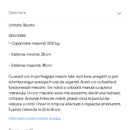
Descriere
Unitate: Bucata
DESCRIERE
'- Capacitate maximă: 1500 kg
- Înălțime minimă: 28 cm
- Înălțime maximă: 38 cm
Cu acest cric în portbagajul mașinii tale, ești bine pregătit și poți
schimba singur avelopa în caz de urgență. Acest cric cu foarfecă
funcționează mecanic. Se ridică și coboară manual cu ajutorul
mânerului. Un cric mecanic este mai economic decât unul hidraulic.
Uitlizare: Acționați frâna de mână, plasați cricul la punctul de
ridicare și rotiți-l încet în timp ce efectuați o inspecție amănunțită.
Îl puteți ridica de la 26 la 36 cm.
Informatii conformitate produs