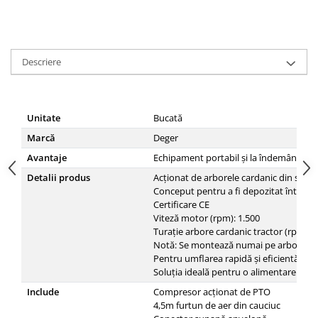
Carraro
Deutz
Fiat
Descriere
Ford
Goldoni
Unitate
Bucată
John Deere
Marcă
Deger
Lamborghini
Avantaje
Echipament portabil și la îndemână
Massey Ferguson
Detalii produs
Acționat de arborele cardanic din spate 
Conceput pentru a fi depozitat într-o c
New Holland
Certificare CE
UTB
Viteză motor (rpm): 1.500
Turație arbore cardanic tractor (rpm): 
Piese utilaje agricole
Notă: Se montează numai pe arborele c
Piese balotiere
Pentru umflarea rapidă și eficientă a a
Soluția ideală pentru o alimentare de u
Piese combina
Include
Compresor acționat de PTO
Piese cositoare
4,5m furtun de aer din cauciuc